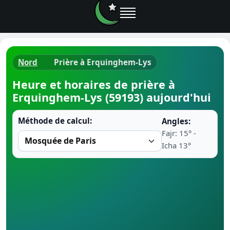
Nord
Prière à Erquinghem-Lys
Horaires d
Heure et horaires de prière à
Erquinghem-Lys (59193) aujourd'hui
Heure de p
Méthode de calcul:
Angles:
Ramadan 
Fajr: 15° -
Icha 13°
Calendrie
Coran
Comment fa