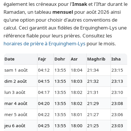
également les créneaux pour l'
Imsak
et l'Iftar durant le
Ramadan, un tableau
mensuel
pour août 2026 ainsi
qu'une option pour choisir d'autres conventions de
calcul. Ceci garantit aux fidèles de Erquinghem-Lys une
référence fiable pour leurs prières. Consultez les
horaires de prière à Erquinghem-Lys
pour le mois.
Date
Fajr
Dohr
Asr
Maghrib
Isha
sam 1 août
04:12
13:55
18:04
21:34
23:15
dim 2 août
04:15
13:55
18:03
21:32
23:13
lun 3 août
04:17
13:55
18:02
21:31
23:10
mar 4 août
04:20
13:55
18:02
21:29
23:08
mer 5 août
04:22
13:55
18:01
21:27
23:06
jeu 6 août
04:25
13:55
18:00
21:25
23:03