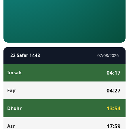
22 Safar 1448
07/08/2026
04:17
Imsak
04:27
Fajr
13:54
Dhuhr
17:59
Asr