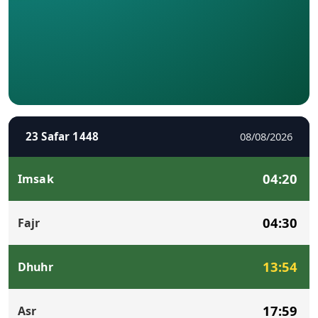
23 Safar 1448
08/08/2026
04:20
Imsak
04:30
Fajr
13:54
Dhuhr
17:59
Asr