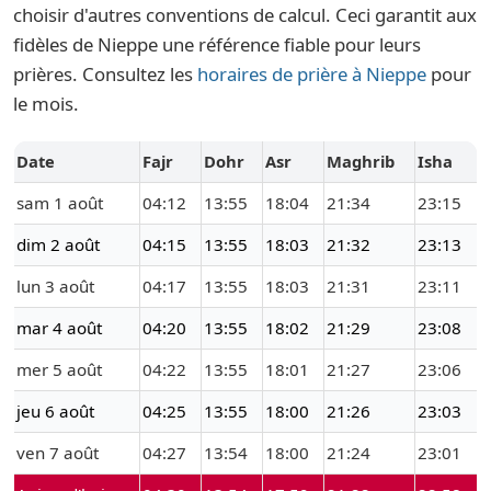
choisir d'autres conventions de calcul. Ceci garantit aux
fidèles de Nieppe une référence fiable pour leurs
prières. Consultez les
horaires de prière à Nieppe
pour
le mois.
Date
Fajr
Dohr
Asr
Maghrib
Isha
sam 1 août
04:12
13:55
18:04
21:34
23:15
dim 2 août
04:15
13:55
18:03
21:32
23:13
lun 3 août
04:17
13:55
18:03
21:31
23:11
mar 4 août
04:20
13:55
18:02
21:29
23:08
mer 5 août
04:22
13:55
18:01
21:27
23:06
jeu 6 août
04:25
13:55
18:00
21:26
23:03
ven 7 août
04:27
13:54
18:00
21:24
23:01