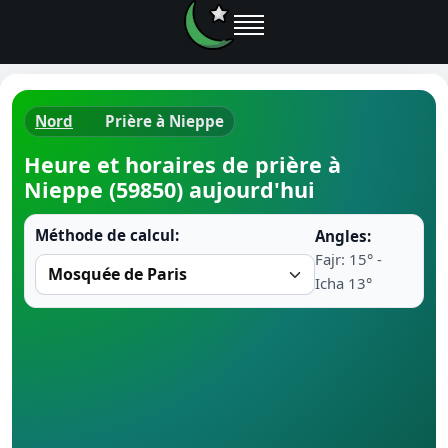
Nord
Prière à Nieppe
Horaires d
Heure et horaires de prière à
Nieppe (59850) aujourd'hui
Heure de p
Méthode de calcul:
Angles:
Ramadan 
Fajr: 15° -
Icha 13°
Calendrie
Coran
Comment fa