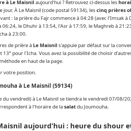
re à Le Maisnil
aujourd'hui ? Retrouvez ci-dessus les
horai
ue jour. À Le Maisnil (code postal 59134), les
cinq prières o
ivant : la prière du Fajr commence à 04:28 (avec l'Imsak à 0
 à 06:24, le Dhuhr à 13:54, l'Asr à 17:59, le Maghreb à 21:23
Icha à 23:00.
res de prière à
Le Maisnil
s'appuie par défaut sur la conve
t 13° pour l'Icha. Vous avez la possibilité de choisir d'aut
e méthode en haut de la page.
 votre position.
mouha à Le Maisnil (59134)
e du vendredi) à Le Maisnil se tiendra le vendredi 07/08/20
rrespondent à l'horaire de la
salat
du Joumouha.
Maisnil aujourd'hui : heure du shour e