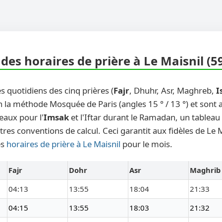
des horaires de prière à Le Maisnil (5
s quotidiens des cinq prières (
Fajr
, Dhuhr, Asr, Maghreb,
I
n la méthode Mosquée de Paris (angles 15 ° / 13 °) et sont
eaux pour l'
Imsak
et l'Iftar durant le Ramadan, un tableau
tres conventions de calcul. Ceci garantit aux fidèles de Le 
es
horaires de prière à Le Maisnil
pour le mois.
Fajr
Dohr
Asr
Maghrib
04:13
13:55
18:04
21:33
04:15
13:55
18:03
21:32