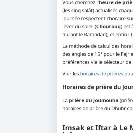
Vous cherchez l'
heure de priè
(les cinq salât) actualisés chaq
journée respectent l'horaire su
lever du soleil (
Chourouq
) est
durant le Ramadan), et enfin l'
La méthode de calcul des horai
des angles de 15° pour le Fajr e
préférences via le sélecteur d
Voir les
horaires de prières
pour
Horaires de prière du Jou
La
prière du Joumouha
(prièr
horaires de prière du Dhuhr co
Imsak et Iftar à Le 