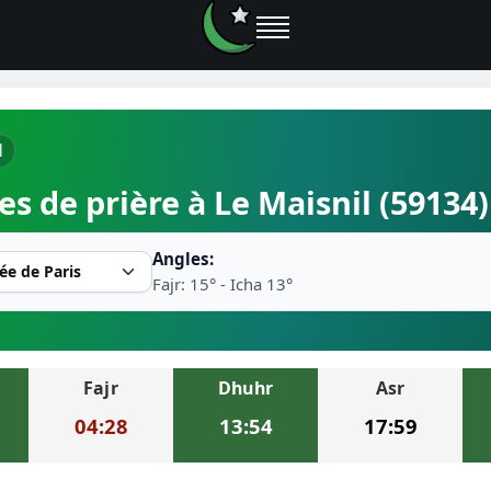
l
e prières
es de prière à Le Maisnil (59134
rière près de moi
Angles:
2026
Fajr: 15° - Icha 13°
r musulman
Fajr
Dhuhr
Asr
ire la prière
04:28
13:54
17:59