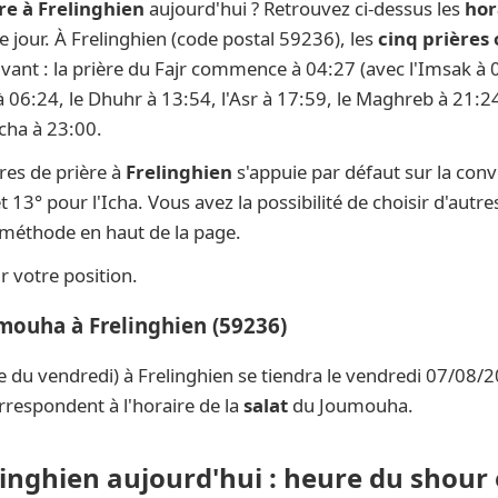
re à Frelinghien
aujourd'hui ? Retrouvez ci-dessus les
hor
ue jour. À Frelinghien (code postal 59236), les
cinq prières 
ivant : la prière du Fajr commence à 04:27 (avec l'Imsak à 0
 à 06:24, le Dhuhr à 13:54, l'Asr à 17:59, le Maghreb à 21:24
Icha à 23:00.
res de prière à
Frelinghien
s'appuie par défaut sur la con
t 13° pour l'Icha. Vous avez la possibilité de choisir d'aut
e méthode en haut de la page.
 votre position.
umouha à Frelinghien (59236)
e du vendredi) à Frelinghien se tiendra le vendredi 07/08/2
rrespondent à l'horaire de la
salat
du Joumouha.
linghien aujourd'hui : heure du shour 