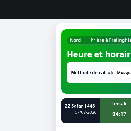
Nord
Prière à Frelinghi
Horaires d
Heure et horair
Heure de p
Ramadan 
Méthode de calcul:
Calendrie
Coran
Imsak
22 Safar 1448
Comment fa
07/08/2026
04:17