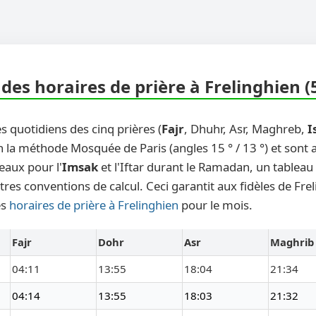
des horaires de prière à Frelinghien (
s quotidiens des cinq prières (
Fajr
, Dhuhr, Asr, Maghreb,
I
n la méthode Mosquée de Paris (angles 15 ° / 13 °) et sont
eaux pour l'
Imsak
et l'Iftar durant le Ramadan, un tableau
tres conventions de calcul. Ceci garantit aux fidèles de Fre
es
horaires de prière à Frelinghien
pour le mois.
Fajr
Dohr
Asr
Maghrib
04:11
13:55
18:04
21:34
04:14
13:55
18:03
21:32