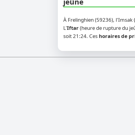
jeûne
À Frelinghien (59236), l'Imsak
L'
Iftar
(heure de rupture du jeû
soit 21:24. Ces
horaires de pr