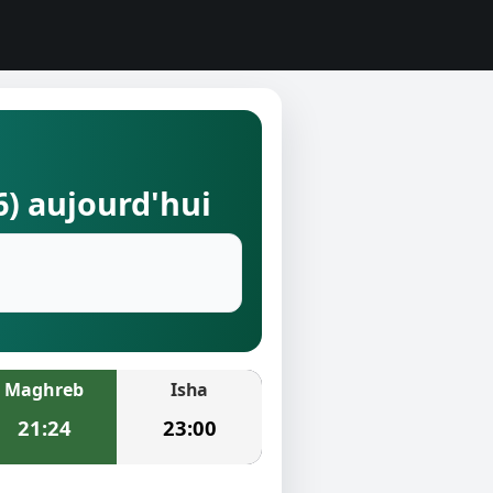
6) aujourd'hui
Maghreb
Isha
21:24
23:00