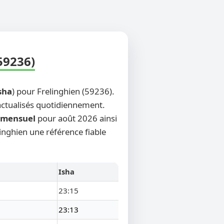
59236)
sha
) pour Frelinghien (59236).
 actualisés quotidiennement.
mensuel
pour août 2026 ainsi
linghien une référence fiable
Isha
23:15
23:13