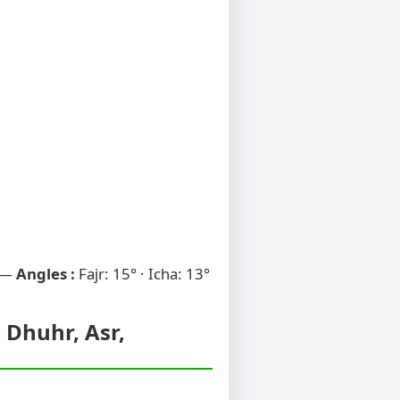
 —
Angles :
Fajr: 15° · Icha: 13°
, Dhuhr, Asr,