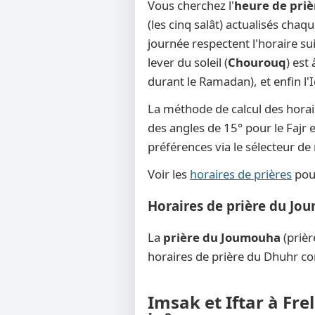
Vous cherchez l'
heure de priè
(les cinq salât) actualisés chaq
journée respectent l'horaire su
lever du soleil (
Chourouq
) est
durant le Ramadan), et enfin l'
La méthode de calcul des horai
des angles de 15° pour le Fajr e
préférences via le sélecteur d
Voir les
horaires de prières
pour
Horaires de prière du Jo
La
prière du Joumouha
(prièr
horaires de prière du Dhuhr co
Imsak et Iftar à Fre