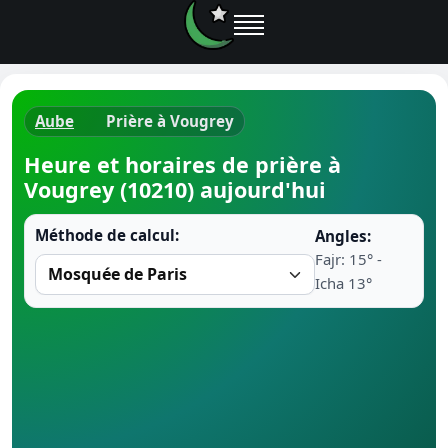
Aube
Prière à Vougrey
Horaires d
Heure et horaires de prière à
Vougrey (10210) aujourd'hui
Heure de p
Méthode de calcul:
Angles:
Ramadan 
Fajr: 15° -
Icha 13°
Calendrie
Coran
Comment fa