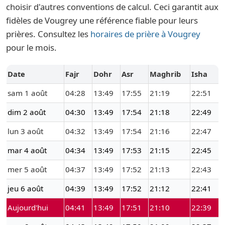
choisir d'autres conventions de calcul. Ceci garantit aux
fidèles de Vougrey une référence fiable pour leurs
prières. Consultez les
horaires de prière à Vougrey
pour le mois.
Date
Fajr
Dohr
Asr
Maghrib
Isha
sam 1 août
04:28
13:49
17:55
21:19
22:51
dim 2 août
04:30
13:49
17:54
21:18
22:49
lun 3 août
04:32
13:49
17:54
21:16
22:47
mar 4 août
04:34
13:49
17:53
21:15
22:45
mer 5 août
04:37
13:49
17:52
21:13
22:43
jeu 6 août
04:39
13:49
17:52
21:12
22:41
Aujourd'hui
04:41
13:49
17:51
21:10
22:39