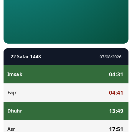
22 Safar 1448
07/08/2026
04:31
Imsak
04:41
Fajr
13:49
Dhuhr
17:51
Asr