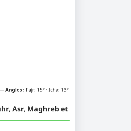
 —
Angles :
Fajr: 15° · Icha: 13°
uhr, Asr, Maghreb et