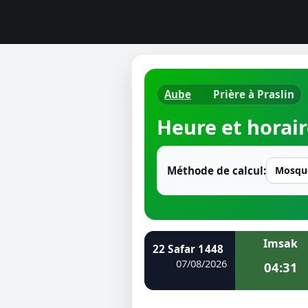
Aube
Prière à Praslin
Horaires d
Heure et horair
Heure de p
Ramadan 
Méthode de calcul:
Calendrie
Coran
Imsak
22 Safar 1448
Comment fa
07/08/2026
04:31