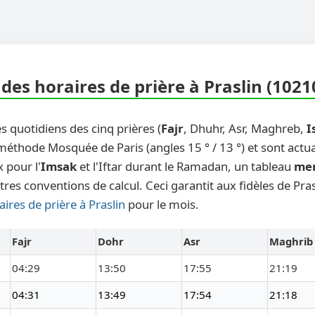
des horaires de prière à Praslin (1021
s quotidiens des cinq prières (
Fajr
, Dhuhr, Asr, Maghreb,
I
 méthode Mosquée de Paris (angles 15 ° / 13 °) et sont actu
 pour l'
Imsak
et l'Iftar durant le Ramadan, un tableau
me
tres conventions de calcul. Ceci garantit aux fidèles de Pra
aires de prière à Praslin
pour le mois.
Fajr
Dohr
Asr
Maghrib
04:29
13:50
17:55
21:19
04:31
13:49
17:54
21:18