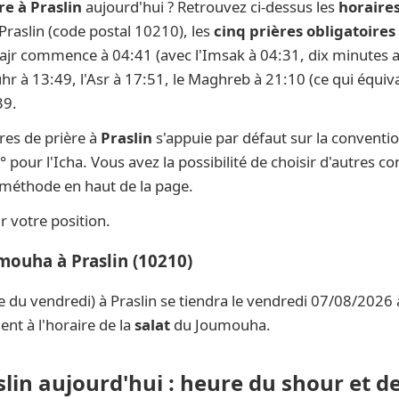
re à Praslin
aujourd'hui ? Retrouvez ci-dessus les
horaires
 Praslin (code postal 10210), les
cinq prières obligatoires
 Fajr commence à 04:41 (avec l'Imsak à 04:31, dix minutes av
uhr à 13:49, l'Asr à 17:51, le Maghreb à 21:10 (ce qui équiva
39.
res de prière à
Praslin
s'appuie par défaut sur la conventi
° pour l'Icha. Vous avez la possibilité de choisir d'autres c
e méthode en haut de la page.
 votre position.
mouha à Praslin (10210)
e du vendredi) à Praslin se tiendra le vendredi 07/08/2026 
nt à l'horaire de la
salat
du Joumouha.
slin aujourd'hui : heure du shour et d