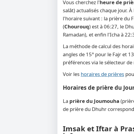
Vous cherchez l'
heure de priè
salât) actualisés chaque jour. À
l'horaire suivant : la prière du
(
Chourouq
) est à 06:27, le Dh
Ramadan), et enfin l'Icha à 22:
La méthode de calcul des horai
angles de 15° pour le Fajr et 13
préférences via le sélecteur d
Voir les
horaires de prières
pour
Horaires de prière du Jou
La
prière du Joumouha
(prièr
de prière du Dhuhr corresponde
Imsak et Iftar à Pra