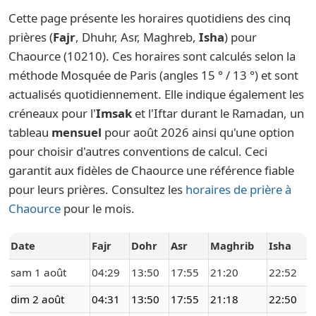
Cette page présente les horaires quotidiens des cinq
prières (
Fajr
, Dhuhr, Asr, Maghreb,
Isha
) pour
Chaource (10210). Ces horaires sont calculés selon la
méthode Mosquée de Paris (angles 15 ° / 13 °) et sont
actualisés quotidiennement. Elle indique également les
créneaux pour l'
Imsak
et l'Iftar durant le Ramadan, un
tableau
mensuel
pour août 2026 ainsi qu'une option
pour choisir d'autres conventions de calcul. Ceci
garantit aux fidèles de Chaource une référence fiable
pour leurs prières. Consultez les
horaires de prière à
Chaource
pour le mois.
Date
Fajr
Dohr
Asr
Maghrib
Isha
sam 1 août
04:29
13:50
17:55
21:20
22:52
dim 2 août
04:31
13:50
17:55
21:18
22:50