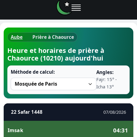
Aube
Prière à Chaource
Horaires d
Heure et horaires de prière à
Chaource (10210) aujourd'hui
Heure de p
Méthode de calcul:
Angles:
Ramadan 
Fajr: 15° -
Icha 13°
Calendrie
Coran
22 Safar 1448
07/08/2026
Comment fa
04:31
Imsak