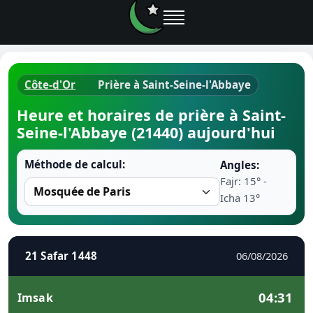
Côte-d'Or
Prière à Saint-Seine-l'Abbaye
Horaires d
Heure et horaires de prière à Saint-
Seine-l'Abbaye (21440) aujourd'hui
Heure de p
Méthode de calcul:
Angles:
Ramadan 
Fajr: 15° -
Icha 13°
Calendrie
Coran
21 Safar 1448
06/08/2026
Comment fa
04:31
Imsak