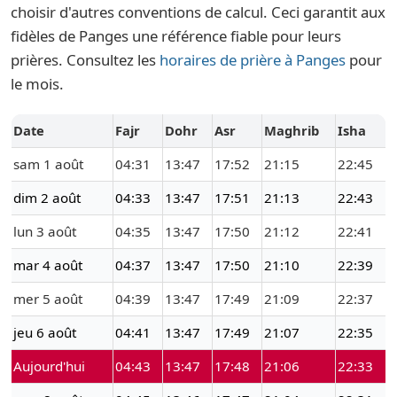
choisir d'autres conventions de calcul. Ceci garantit aux
fidèles de Panges une référence fiable pour leurs
prières. Consultez les
horaires de prière à Panges
pour
le mois.
Date
Fajr
Dohr
Asr
Maghrib
Isha
sam 1 août
04:31
13:47
17:52
21:15
22:45
dim 2 août
04:33
13:47
17:51
21:13
22:43
lun 3 août
04:35
13:47
17:50
21:12
22:41
mar 4 août
04:37
13:47
17:50
21:10
22:39
mer 5 août
04:39
13:47
17:49
21:09
22:37
jeu 6 août
04:41
13:47
17:49
21:07
22:35
Aujourd'hui
04:43
13:47
17:48
21:06
22:33