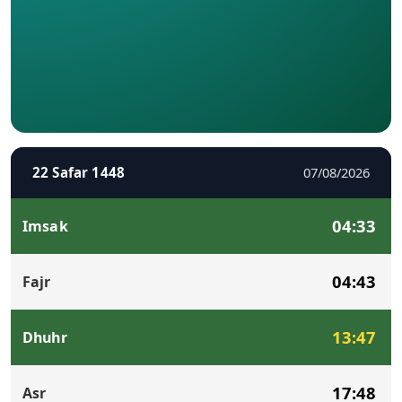
22 Safar 1448
07/08/2026
04:33
Imsak
04:43
Fajr
13:47
Dhuhr
17:48
Asr