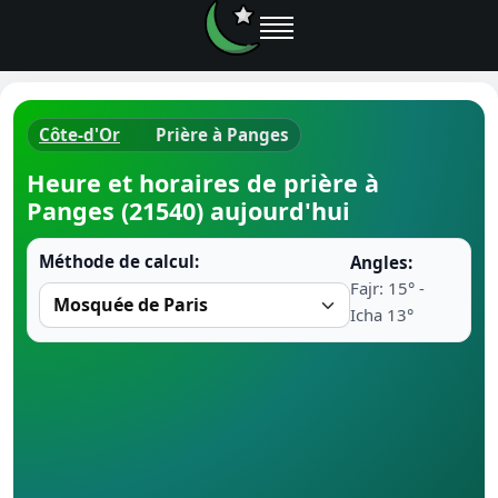
Côte-d'Or
Prière à Panges
Horaires d
Heure et horaires de prière à
Panges (21540) aujourd'hui
Heure de p
Méthode de calcul:
Angles:
Ramadan 
Fajr: 15° -
Icha 13°
Calendrie
Coran
Comment fa