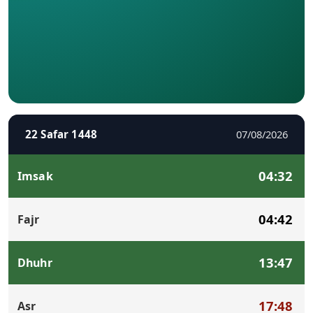
22 Safar 1448
07/08/2026
04:32
Imsak
04:42
Fajr
13:47
Dhuhr
17:48
Asr