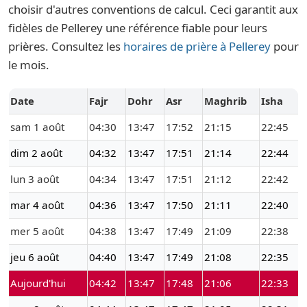
choisir d'autres conventions de calcul. Ceci garantit aux
fidèles de Pellerey une référence fiable pour leurs
prières. Consultez les
horaires de prière à Pellerey
pour
le mois.
Date
Fajr
Dohr
Asr
Maghrib
Isha
sam 1 août
04:30
13:47
17:52
21:15
22:45
dim 2 août
04:32
13:47
17:51
21:14
22:44
lun 3 août
04:34
13:47
17:51
21:12
22:42
mar 4 août
04:36
13:47
17:50
21:11
22:40
mer 5 août
04:38
13:47
17:49
21:09
22:38
jeu 6 août
04:40
13:47
17:49
21:08
22:35
Aujourd'hui
04:42
13:47
17:48
21:06
22:33