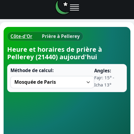
Côte-d'Or
Prière à Pellerey
Horaires d
Heure et horaires de prière à
Pellerey (21440) aujourd'hui
Heure de p
Méthode de calcul:
Angles:
Ramadan 
Fajr: 15° -
Icha 13°
Calendrie
Coran
Comment fa