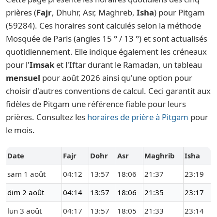
prières (
Fajr
, Dhuhr, Asr, Maghreb,
Isha
) pour Pitgam
(59284). Ces horaires sont calculés selon la méthode
Mosquée de Paris (angles 15 ° / 13 °) et sont actualisés
quotidiennement. Elle indique également les créneaux
pour l'
Imsak
et l'Iftar durant le Ramadan, un tableau
mensuel
pour août 2026 ainsi qu'une option pour
choisir d'autres conventions de calcul. Ceci garantit aux
fidèles de Pitgam une référence fiable pour leurs
prières. Consultez les
horaires de prière à Pitgam
pour
le mois.
Date
Fajr
Dohr
Asr
Maghrib
Isha
sam 1 août
04:12
13:57
18:06
21:37
23:19
dim 2 août
04:14
13:57
18:06
21:35
23:17
lun 3 août
04:17
13:57
18:05
21:33
23:14