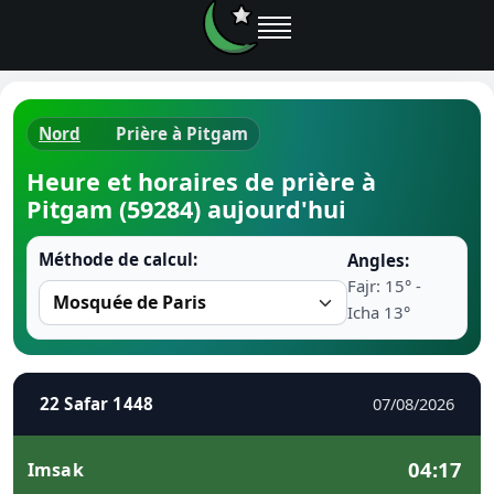
Nord
Prière à Pitgam
Horaires d
Heure et horaires de prière à
Pitgam (59284) aujourd'hui
Heure de p
Méthode de calcul:
Angles:
Ramadan 
Fajr: 15° -
Icha 13°
Calendrie
Coran
22 Safar 1448
07/08/2026
Comment fa
04:17
Imsak