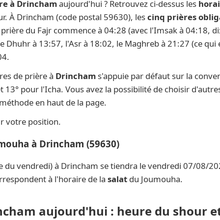
ère à Drincham
aujourd'hui ? Retrouvez ci-dessus les
horai
our. À Drincham (code postal 59630), les
cinq prières oblig
la prière du Fajr commence à 04:28 (avec l'Imsak à 04:18, di
 le Dhuhr à 13:57, l'Asr à 18:02, le Maghreb à 21:27 (ce qui 
04.
res de prière à
Drincham
s'appuie par défaut sur la conve
t 13° pour l'Icha. Vous avez la possibilité de choisir d'aut
e méthode en haut de la page.
 votre position.
umouha à Drincham (59630)
e du vendredi) à Drincham se tiendra le vendredi 07/08/202
rrespondent à l'horaire de la
salat
du Joumouha.
incham aujourd'hui : heure du shour et