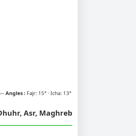
 —
Angles :
Fajr: 15° · Icha: 13°
 Dhuhr, Asr, Maghreb