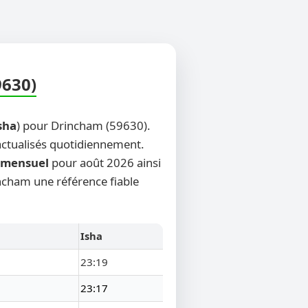
9630)
sha
) pour Drincham (59630).
 actualisés quotidiennement.
mensuel
pour août 2026 ainsi
incham une référence fiable
Isha
23:19
23:17