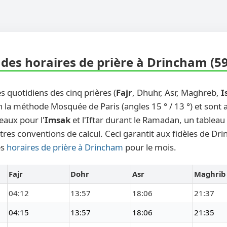
des horaires de prière à Drincham (5
s quotidiens des cinq prières (
Fajr
, Dhuhr, Asr, Maghreb,
I
n la méthode Mosquée de Paris (angles 15 ° / 13 °) et sont
eaux pour l'
Imsak
et l'Iftar durant le Ramadan, un tableau
tres conventions de calcul. Ceci garantit aux fidèles de Dr
es
horaires de prière à Drincham
pour le mois.
Fajr
Dohr
Asr
Maghrib
04:12
13:57
18:06
21:37
04:15
13:57
18:06
21:35