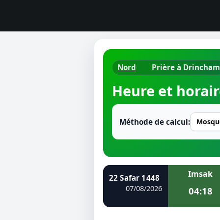
Nord
Prière à Drincham
Horaires d
Heure et horair
Heure de p
Ramadan 
Méthode de calcul:
Calendrie
Coran
Imsak
22 Safar 1448
Comment fa
07/08/2026
04:18