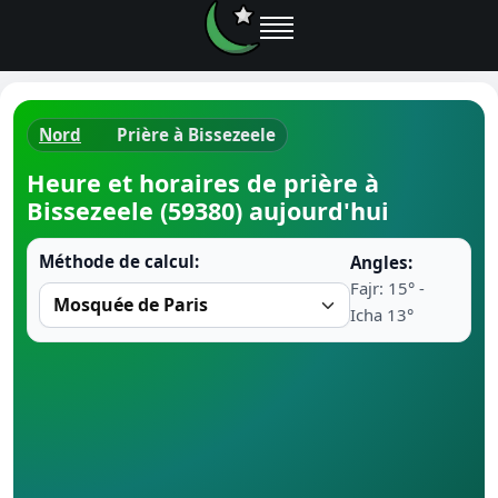
Nord
Prière à Bissezeele
Horaires d
Heure et horaires de prière à
Bissezeele (59380) aujourd'hui
Heure de p
Méthode de calcul:
Angles:
Ramadan 
Fajr: 15° -
Icha 13°
Calendrie
Coran
Comment fa