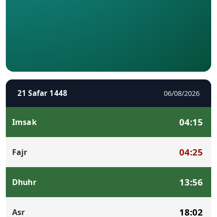
21 Safar 1448
06/08/2026
04:15
Imsak
04:25
Fajr
13:56
Dhuhr
18:02
Asr