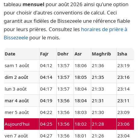
tableau
mensuel
pour août 2026 ainsi qu'une option
pour choisir d'autres conventions de calcul. Ceci
garantit aux fidèles de Bissezeele une référence fiable
pour leurs prières. Consultez les
horaires de prière à
Bissezeele
pour le mois.
Date
Fajr
Dohr
Asr
Maghrib
Isha
sam 1 août
04:12
13:57
18:06
21:36
23:19
dim 2 août
04:14
13:57
18:05
21:35
23:16
lun 3 août
04:17
13:57
18:04
21:33
23:14
mar 4 août
04:19
13:56
18:04
21:31
23:11
mer 5 août
04:22
13:56
18:03
21:30
23:09
Aujourd'hui
04:25
13:56
18:02
21:28
23:06
ven 7 août
04:27
13:56
18:01
21:26
23:04