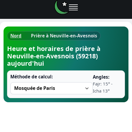
Nord
Prière à Neuville-en-Avesnois
Horaires d
Heure et horaires de prière à
Neuville-en-Avesnois (59218)
Heure de p
aujourd'hui
Ramadan 
Méthode de calcul:
Angles:
Fajr: 15° -
Calendrie
Icha 13°
Coran
Comment fa