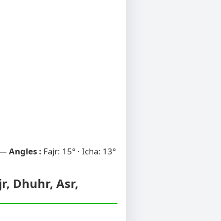
 —
Angles :
Fajr: 15° · Icha: 13°
r, Dhuhr, Asr,