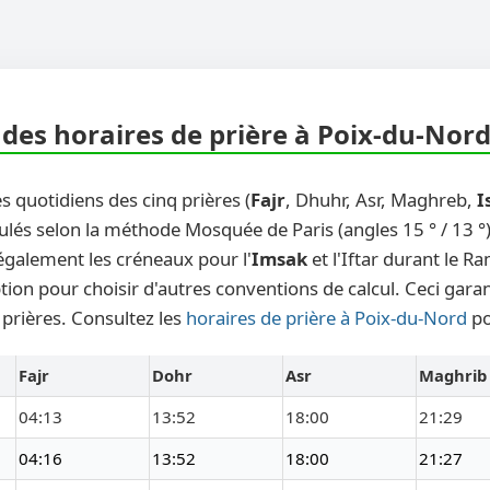
des horaires de prière à Poix-du-Nord
s quotidiens des cinq prières (
Fajr
, Dhuhr, Asr, Maghreb,
I
ulés selon la méthode Mosquée de Paris (angles 15 ° / 13 °)
également les créneaux pour l'
Imsak
et l'Iftar durant le 
ion pour choisir d'autres conventions de calcul. Ceci garan
 prières. Consultez les
horaires de prière à Poix-du-Nord
po
Fajr
Dohr
Asr
Maghrib
04:13
13:52
18:00
21:29
04:16
13:52
18:00
21:27