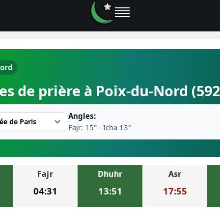
Nord
e prières
es de prière à Poix-du-Nord (59
rière près de moi
Angles:
2026
Fajr: 15° - Icha 13°
r musulman
Fajr
Dhuhr
Asr
ire la prière
04:31
13:51
17:55