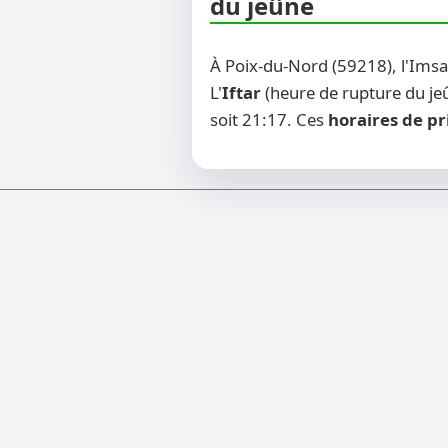
du jeûne
À Poix-du-Nord (59218), l'Ims
L'
Iftar
(heure de rupture du jeû
soit 21:17. Ces
horaires de pr