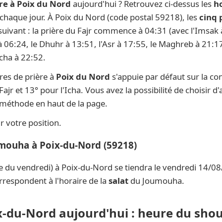
re à Poix du Nord
aujourd'hui ? Retrouvez ci-dessus les
ho
s chaque jour. À Poix du Nord (code postal 59218), les
cinq 
 suivant : la prière du Fajr commence à 04:31 (avec l'Imsak 
 à 06:24, le Dhuhr à 13:51, l'Asr à 17:55, le Maghreb à 21:17
Icha à 22:52.
res de prière à
Poix du Nord
s'appuie par défaut sur la c
ajr et 13° pour l'Icha. Vous avez la possibilité de choisir 
e méthode en haut de la page.
 votre position.
umouha à Poix-du-Nord (59218)
e du vendredi) à Poix-du-Nord se tiendra le vendredi 14/08
rrespondent à l'horaire de la
salat
du Joumouha.
x-du-Nord aujourd'hui : heure du shou