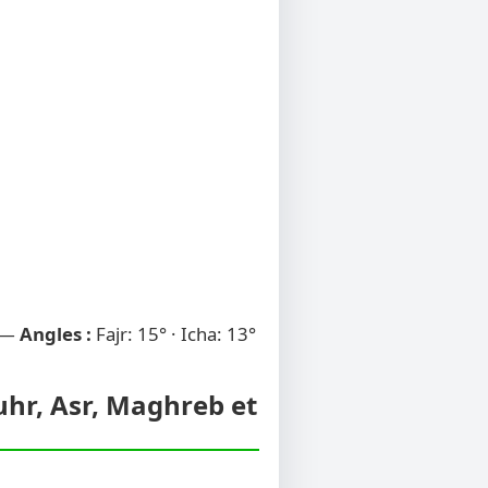
 —
Angles :
Fajr: 15° · Icha: 13°
huhr, Asr, Maghreb et