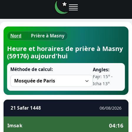
Nord
Prière à Masny
Horaires d
Heure et horaires de prière à Masny
(59176) aujourd'hui
Heure de p
Méthode de calcul:
Angles:
Ramadan 
Fajr: 15° -
Icha 13°
Calendrie
Coran
21 Safar 1448
06/08/2026
Comment fa
04:16
Imsak