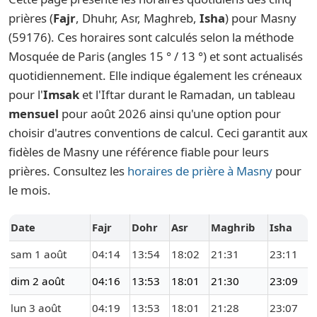
prières (
Fajr
, Dhuhr, Asr, Maghreb,
Isha
) pour Masny
(59176). Ces horaires sont calculés selon la méthode
Mosquée de Paris (angles 15 ° / 13 °) et sont actualisés
quotidiennement. Elle indique également les créneaux
pour l'
Imsak
et l'Iftar durant le Ramadan, un tableau
mensuel
pour août 2026 ainsi qu'une option pour
choisir d'autres conventions de calcul. Ceci garantit aux
fidèles de Masny une référence fiable pour leurs
prières. Consultez les
horaires de prière à Masny
pour
le mois.
Date
Fajr
Dohr
Asr
Maghrib
Isha
sam 1 août
04:14
13:54
18:02
21:31
23:11
dim 2 août
04:16
13:53
18:01
21:30
23:09
lun 3 août
04:19
13:53
18:01
21:28
23:07