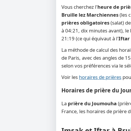
Vous cherchez l'
heure de priè
Bruille lez Marchiennes
(les 
prières obligatoires
(salat) d
à 04:21, dix minutes avant), le l
21:19 (ce qui équivaut à l'
Iftar
La méthode de calcul des horai
de Paris, avec des angles de 15°
selon vos préférences via le s
Voir les
horaires de prières
pour
Horaires de prière du Jo
La
prière du Joumouha
(prièr
France, les horaires de prière 
Imsak et Iftar à Bru