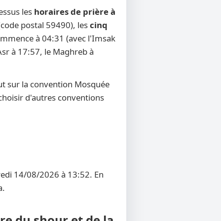
essus les
horaires de prière à
 (code postal 59490), les
cinq
r commence à 04:31 (avec l'Imsak
'Asr à 17:57, le Maghreb à
ut sur la convention Mosquée
 choisir d'autres conventions
dredi 14/08/2026 à 13:52. En
a.
re du shour et de la