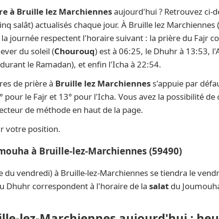
re à Bruille lez Marchiennes
aujourd'hui ? Retrouvez ci-d
cinq salât) actualisés chaque jour. À Bruille lez Marchiennes
e la journée respectent l'horaire suivant : la prière du Faj
ever du soleil (
Chourouq
) est à 06:25, le Dhuhr à 13:53, l
durant le Ramadan), et enfin l'Icha à 22:54.
res de prière à
Bruille lez Marchiennes
s'appuie par défa
 pour le Fajr et 13° pour l'Icha. Vous avez la possibilité de
électeur de méthode en haut de la page.
 votre position.
umouha à Bruille-lez-Marchiennes (59490)
e du vendredi) à Bruille-lez-Marchiennes se tiendra le ven
du Dhuhr correspondent à l'horaire de la
salat
du Joumouh
ille-lez-Marchiennes aujourd'hui : heu