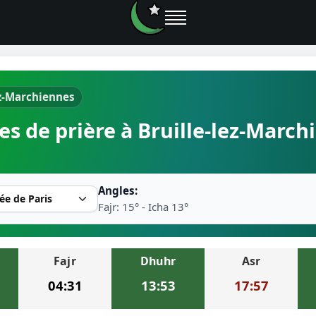
ez-Marchiennes
e prières
es de prière à Bruille-lez-March
rière près de moi
2026
Angles:
r musulman
Fajr: 15° - Icha 13°
Fajr
Dhuhr
Asr
ire la prière
04:31
13:53
17:57