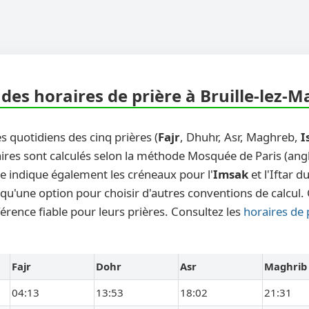
des horaires de prière à Bruille-lez-
s quotidiens des cinq prières (
Fajr
, Dhuhr, Asr, Maghreb,
I
res sont calculés selon la méthode Mosquée de Paris (angles
le indique également les créneaux pour l'
Imsak
et l'Iftar 
u'une option pour choisir d'autres conventions de calcul. C
érence fiable pour leurs prières. Consultez les
horaires de 
Fajr
Dohr
Asr
Maghrib
04:13
13:53
18:02
21:31