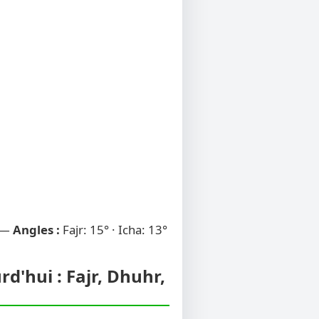
 —
Angles :
Fajr: 15° · Icha: 13°
d'hui : Fajr, Dhuhr,