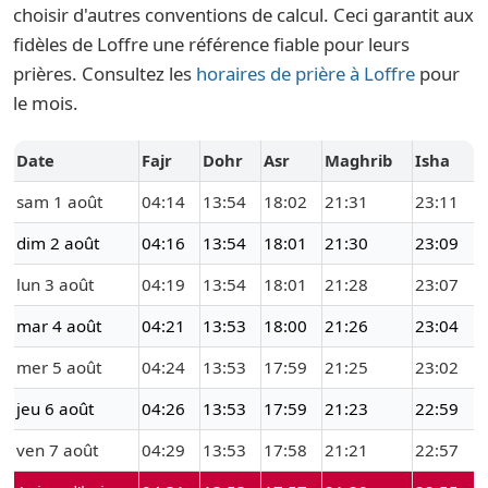
choisir d'autres conventions de calcul. Ceci garantit aux
fidèles de Loffre une référence fiable pour leurs
prières. Consultez les
horaires de prière à Loffre
pour
le mois.
Date
Fajr
Dohr
Asr
Maghrib
Isha
sam 1 août
04:14
13:54
18:02
21:31
23:11
dim 2 août
04:16
13:54
18:01
21:30
23:09
lun 3 août
04:19
13:54
18:01
21:28
23:07
mar 4 août
04:21
13:53
18:00
21:26
23:04
mer 5 août
04:24
13:53
17:59
21:25
23:02
jeu 6 août
04:26
13:53
17:59
21:23
22:59
ven 7 août
04:29
13:53
17:58
21:21
22:57