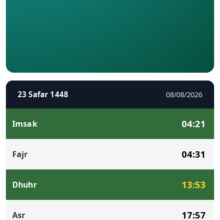
23 Safar 1448
08/08/2026
04:21
Imsak
04:31
Fajr
13:53
Dhuhr
17:57
Asr