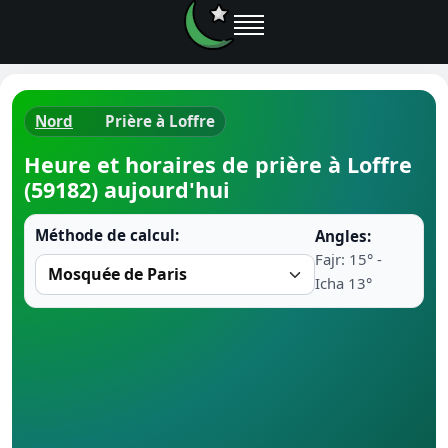
Nord
Prière à Loffre
Horaires d
Heure et horaires de prière à Loffre
(59182) aujourd'hui
Heure de p
Méthode de calcul:
Angles:
Ramadan 
Fajr: 15° -
Icha 13°
Calendrie
Coran
Comment fa