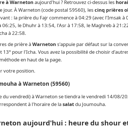
ère à Warneton
aujourd'hui ? Retrouvez ci-dessus les
hora
que jour. À Warneton (code postal 59560), les
cinq prières o
ivant : la prière du Fajr commence à 04:29 (avec l'Imsak à 0
 à 06:25, le Dhuhr à 13:54, l'Asr à 17:58, le Maghreb à 21:22
Icha à 22:58.
res de prière à
Warneton
s'appuie par défaut sur la conve
t 13° pour l'Icha. Vous avez la possibilité de choisir d'aut
e méthode en haut de la page.
 votre position.
umouha à Warneton (59560)
e du vendredi) à Warneton se tiendra le vendredi 14/08/202
rrespondent à l'horaire de la
salat
du Joumouha.
rneton aujourd'hui : heure du shour et