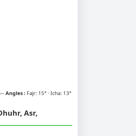
 —
Angles :
Fajr: 15° · Icha: 13°
Dhuhr, Asr,