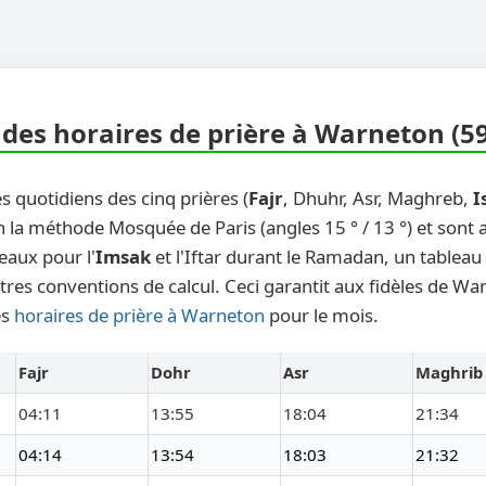
des horaires de prière à Warneton (5
s quotidiens des cinq prières (
Fajr
, Dhuhr, Asr, Maghreb,
I
n la méthode Mosquée de Paris (angles 15 ° / 13 °) et sont
eaux pour l'
Imsak
et l'Iftar durant le Ramadan, un tableau
tres conventions de calcul. Ceci garantit aux fidèles de Wa
es
horaires de prière à Warneton
pour le mois.
Fajr
Dohr
Asr
Maghrib
04:11
13:55
18:04
21:34
04:14
13:54
18:03
21:32