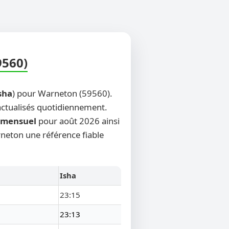
9560)
sha
) pour Warneton (59560).
 actualisés quotidiennement.
mensuel
pour août 2026 ainsi
rneton une référence fiable
Isha
23:15
23:13