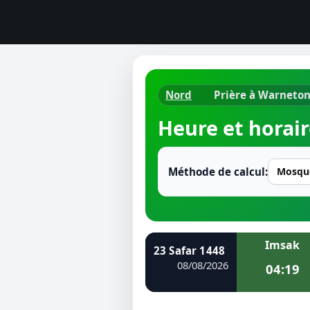
Nord
Prière à Warneto
Horaires d
Heure et horair
Heure de p
Ramadan 
Méthode de calcul:
Calendrie
Coran
Imsak
23 Safar 1448
Comment fa
08/08/2026
04:19