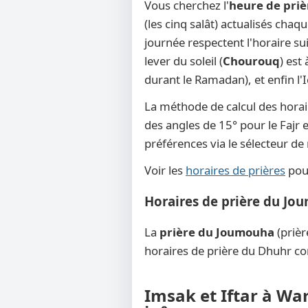
Vous cherchez l'
heure de pri
(les cinq salât) actualisés cha
journée respectent l'horaire su
lever du soleil (
Chourouq
) est
durant le Ramadan), et enfin l'
La méthode de calcul des horai
des angles de 15° pour le Fajr e
préférences via le sélecteur d
Voir les
horaires de prières
pour
Horaires de prière du Jo
La
prière du Joumouha
(prièr
horaires de prière du Dhuhr co
Imsak et Iftar à Wa