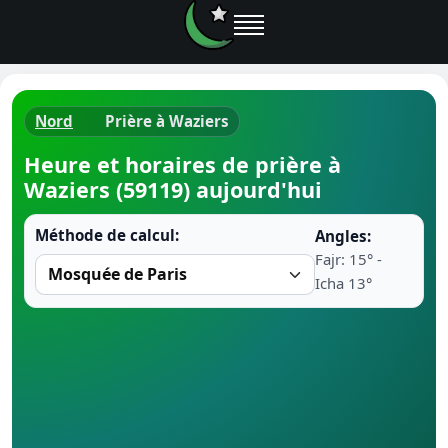
Nord
Prière à Waziers
Horaires d
Heure et horaires de prière à
Waziers (59119) aujourd'hui
Heure de p
Méthode de calcul:
Angles:
Ramadan 
Fajr: 15° -
Icha 13°
Calendrie
Coran
Comment fa