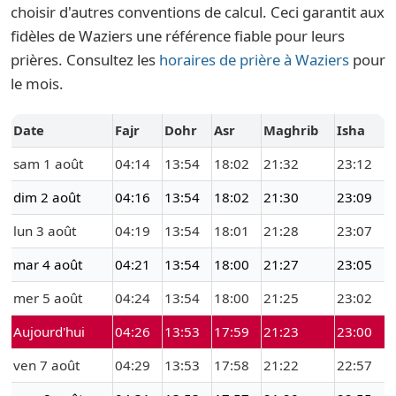
choisir d'autres conventions de calcul. Ceci garantit aux
fidèles de Waziers une référence fiable pour leurs
prières. Consultez les
horaires de prière à Waziers
pour
le mois.
Date
Fajr
Dohr
Asr
Maghrib
Isha
sam 1 août
04:14
13:54
18:02
21:32
23:12
dim 2 août
04:16
13:54
18:02
21:30
23:09
lun 3 août
04:19
13:54
18:01
21:28
23:07
mar 4 août
04:21
13:54
18:00
21:27
23:05
mer 5 août
04:24
13:54
18:00
21:25
23:02
Aujourd'hui
04:26
13:53
17:59
21:23
23:00
ven 7 août
04:29
13:53
17:58
21:22
22:57