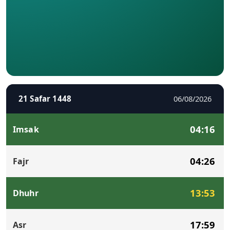
21 Safar 1448
06/08/2026
04:16
Imsak
04:26
Fajr
13:53
Dhuhr
17:59
Asr