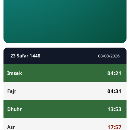
23 Safar 1448
08/08/2026
04:21
Imsak
04:31
Fajr
13:53
Dhuhr
17:57
Asr