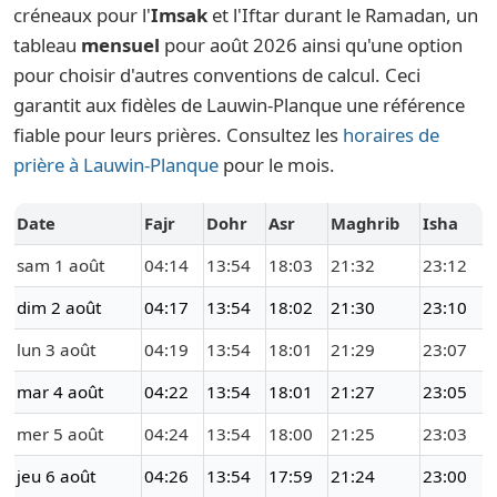
créneaux pour l'
Imsak
et l'Iftar durant le Ramadan, un
tableau
mensuel
pour août 2026 ainsi qu'une option
pour choisir d'autres conventions de calcul. Ceci
garantit aux fidèles de Lauwin-Planque une référence
fiable pour leurs prières. Consultez les
horaires de
prière à Lauwin-Planque
pour le mois.
Date
Fajr
Dohr
Asr
Maghrib
Isha
sam 1 août
04:14
13:54
18:03
21:32
23:12
dim 2 août
04:17
13:54
18:02
21:30
23:10
lun 3 août
04:19
13:54
18:01
21:29
23:07
mar 4 août
04:22
13:54
18:01
21:27
23:05
mer 5 août
04:24
13:54
18:00
21:25
23:03
jeu 6 août
04:26
13:54
17:59
21:24
23:00