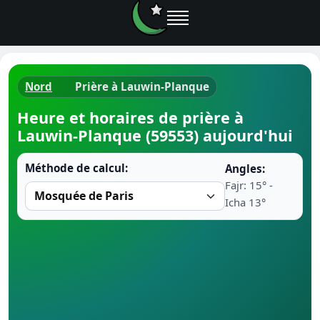
Nord
Prière à Lauwin-Planque
Horaires d
Heure et horaires de prière à
Lauwin-Planque (59553) aujourd'hui
Heure de p
Méthode de calcul:
Angles:
Ramadan 
Fajr: 15° -
Icha 13°
Calendrie
Coran
Comment fa