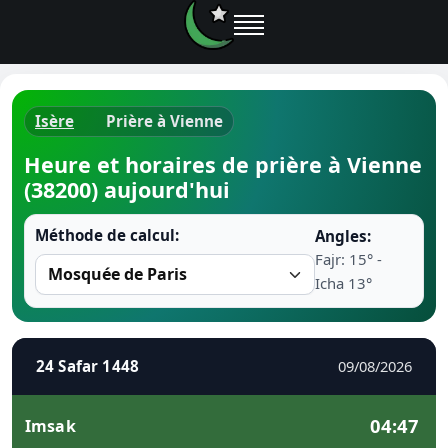
Isère
Prière à Vienne
Horaires d
Heure et horaires de prière à Vienne
(38200) aujourd'hui
Heure de p
Méthode de calcul:
Angles:
Ramadan 
Fajr: 15° -
Icha 13°
Calendrie
Coran
24 Safar 1448
09/08/2026
Comment fa
04:47
Imsak