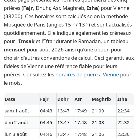
prières (
Fajr
, Dhuhr, Asr, Maghreb,
Isha
) pour Vienne
(38200). Ces horaires sont calculés selon la méthode
Mosquée de Paris (angles 15 ° / 13 °) et sont actualisés
quotidiennement. Elle indique également les créneaux
pour l'
Imsak
et l'Iftar durant le Ramadan, un tableau
mensuel
pour août 2026 ainsi qu'une option pour
choisir d'autres conventions de calcul. Ceci garantit aux
fidèles de Vienne une référence fiable pour leurs
prières. Consultez les
horaires de prière à Vienne
pour
le mois.
Date
Fajr
Dohr
Asr
Maghrib
Isha
sam 1 août
04:43
13:47
17:49
21:09
22:34
dim 2 août
04:45
13:47
17:48
21:08
22:32
lun 3 août
04:46
13:47
17:48
21:06
22:30