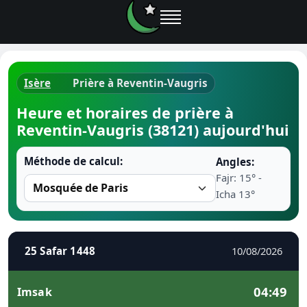
Isère
Prière à Reventin-Vaugris
Horaires d
Heure et horaires de prière à
Reventin-Vaugris (38121) aujourd'hui
Heure de p
Méthode de calcul:
Angles:
Ramadan 
Fajr: 15° -
Icha 13°
Calendrie
Coran
25 Safar 1448
10/08/2026
Comment fa
04:49
Imsak