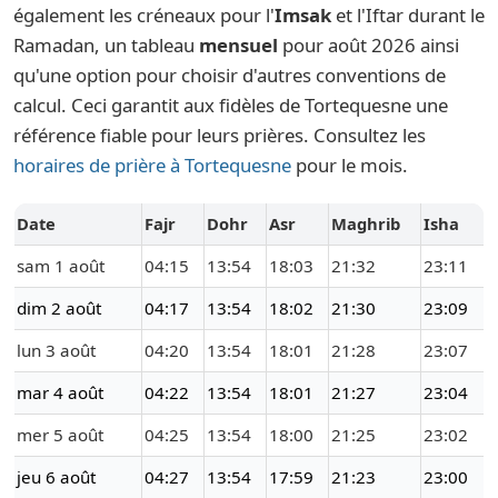
également les créneaux pour l'
Imsak
et l'Iftar durant le
Ramadan, un tableau
mensuel
pour août 2026 ainsi
qu'une option pour choisir d'autres conventions de
calcul. Ceci garantit aux fidèles de Tortequesne une
référence fiable pour leurs prières. Consultez les
horaires de prière à Tortequesne
pour le mois.
Date
Fajr
Dohr
Asr
Maghrib
Isha
sam 1 août
04:15
13:54
18:03
21:32
23:11
dim 2 août
04:17
13:54
18:02
21:30
23:09
lun 3 août
04:20
13:54
18:01
21:28
23:07
mar 4 août
04:22
13:54
18:01
21:27
23:04
mer 5 août
04:25
13:54
18:00
21:25
23:02
jeu 6 août
04:27
13:54
17:59
21:23
23:00