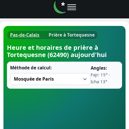
Pas-de-Calais
Prière à Tortequesne
Horaires d
Heure et horaires de prière à
Tortequesne (62490) aujourd'hui
Heure de p
Méthode de calcul:
Angles:
Ramadan 
Fajr: 15° -
Icha 13°
Calendrie
Coran
Comment fa