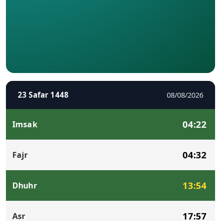
23 Safar 1448
08/08/2026
04:22
Imsak
04:32
Fajr
13:54
Dhuhr
17:57
Asr