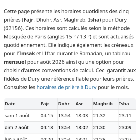
Cette page présente les horaires quotidiens des cinq
prières (
Fajr
, Dhuhr, Asr, Maghreb,
Isha
) pour Dury
(62156). Ces horaires sont calculés selon la méthode
Mosquée de Paris (angles 15 ° / 13 °) et sont actualisés
quotidiennement. Elle indique également les créneaux
pour l'
Imsak
et l'Iftar durant le Ramadan, un tableau
mensuel
pour août 2026 ainsi qu'une option pour
choisir d'autres conventions de calcul. Ceci garantit aux
fidèles de Dury une référence fiable pour leurs prières.
Consultez les
horaires de prière à Dury
pour le mois.
Date
Fajr
Dohr
Asr
Maghrib
Isha
sam 1 août
04:15
13:54
18:03
21:32
23:11
dim 2 août
04:18
13:54
18:02
21:30
23:09
lun 3 août
04:20
13:54
18:01
21:28
23:07