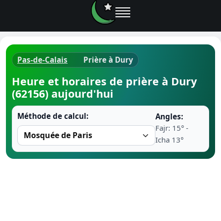
Pas-de-Calais
Prière à Dury
Horaires d
Heure et horaires de prière à Dury
(62156) aujourd'hui
Heure de p
Méthode de calcul:
Angles:
Ramadan 
Fajr: 15° -
Icha 13°
Calendrie
Coran
Comment fa