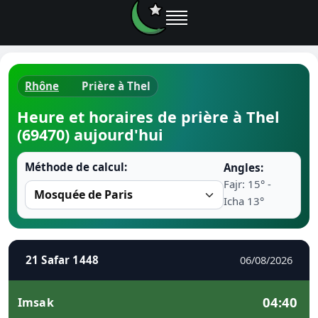
Rhône
Prière à Thel
Horaires d
Heure et horaires de prière à Thel
(69470) aujourd'hui
Heure de p
Méthode de calcul:
Angles:
Ramadan 
Fajr: 15° -
Icha 13°
Calendrie
Coran
21 Safar 1448
06/08/2026
Comment fa
04:40
Imsak