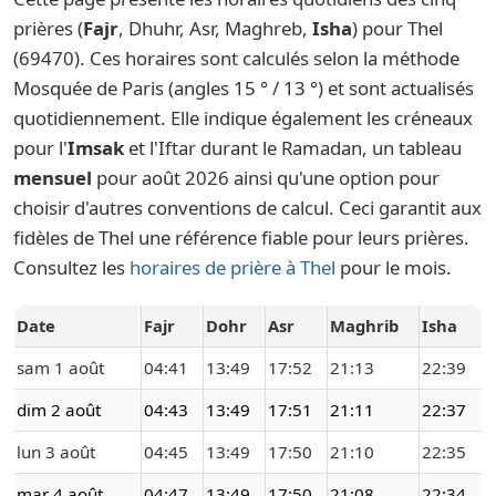
prières (
Fajr
, Dhuhr, Asr, Maghreb,
Isha
) pour Thel
(69470). Ces horaires sont calculés selon la méthode
Mosquée de Paris (angles 15 ° / 13 °) et sont actualisés
quotidiennement. Elle indique également les créneaux
pour l'
Imsak
et l'Iftar durant le Ramadan, un tableau
mensuel
pour août 2026 ainsi qu'une option pour
choisir d'autres conventions de calcul. Ceci garantit aux
fidèles de Thel une référence fiable pour leurs prières.
Consultez les
horaires de prière à Thel
pour le mois.
Date
Fajr
Dohr
Asr
Maghrib
Isha
sam 1 août
04:41
13:49
17:52
21:13
22:39
dim 2 août
04:43
13:49
17:51
21:11
22:37
lun 3 août
04:45
13:49
17:50
21:10
22:35
mar 4 août
04:47
13:49
17:50
21:08
22:34