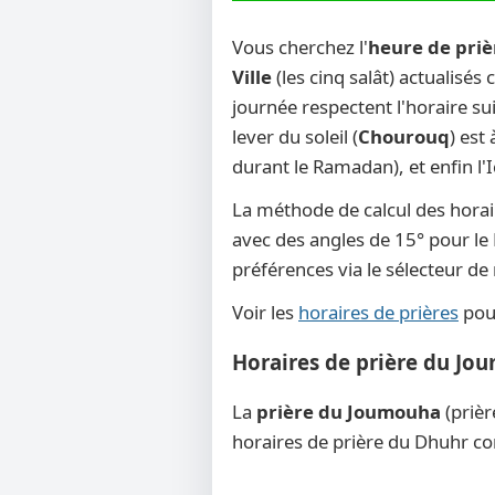
Vous cherchez l'
heure de prièr
Ville
(les cinq salât) actualisés
journée respectent l'horaire su
lever du soleil (
Chourouq
) est
durant le Ramadan), et enfin l'
La méthode de calcul des horai
avec des angles de 15° pour le F
préférences via le sélecteur d
Voir les
horaires de prières
pour
Horaires de prière du Jou
La
prière du Joumouha
(prièr
horaires de prière du Dhuhr co