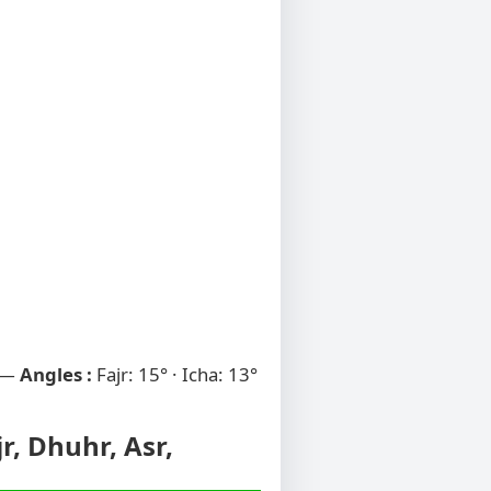
 —
Angles :
Fajr: 15° · Icha: 13°
jr, Dhuhr, Asr,