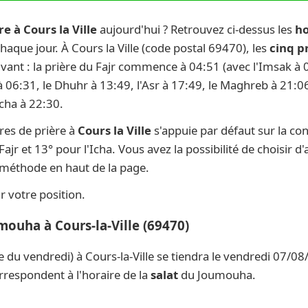
e à Cours la Ville
aujourd'hui ? Retrouvez ci-dessus les
ho
 chaque jour. À Cours la Ville (code postal 69470), les
cinq p
ivant : la prière du Fajr commence à 04:51 (avec l'Imsak à 0
 à 06:31, le Dhuhr à 13:49, l'Asr à 17:49, le Maghreb à 21:06
Icha à 22:30.
res de prière à
Cours la Ville
s'appuie par défaut sur la co
ajr et 13° pour l'Icha. Vous avez la possibilité de choisir 
e méthode en haut de la page.
 votre position.
mouha à Cours-la-Ville (69470)
e du vendredi) à Cours-la-Ville se tiendra le vendredi 07/08
rrespondent à l'horaire de la
salat
du Joumouha.