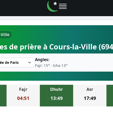
-Ville
e prières
es de prière à Cours-la-Ville (69
rière près de moi
Angles:
2026
Fajr: 15° - Icha 13°
r musulman
Fajr
Dhuhr
Asr
ire la prière
04:51
13:49
17:49