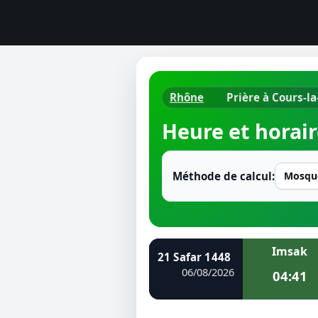
Rhône
Prière à Cours-la
Horaires d
Heure et horair
Heure de p
Ramadan 
Méthode de calcul:
Calendrie
Coran
Imsak
21 Safar 1448
Comment fa
06/08/2026
04:41