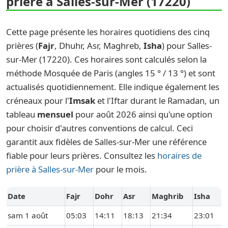
prière à Salles-sur-Mer (17220)
Cette page présente les horaires quotidiens des cinq
prières (
Fajr
, Dhuhr, Asr, Maghreb,
Isha
) pour Salles-
sur-Mer (17220). Ces horaires sont calculés selon la
méthode Mosquée de Paris (angles 15 ° / 13 °) et sont
actualisés quotidiennement. Elle indique également les
créneaux pour l'
Imsak
et l'Iftar durant le Ramadan, un
tableau
mensuel
pour août 2026 ainsi qu'une option
pour choisir d'autres conventions de calcul. Ceci
garantit aux fidèles de Salles-sur-Mer une référence
fiable pour leurs prières. Consultez les
horaires de
prière à Salles-sur-Mer
pour le mois.
Date
Fajr
Dohr
Asr
Maghrib
Isha
sam 1 août
05:03
14:11
18:13
21:34
23:01