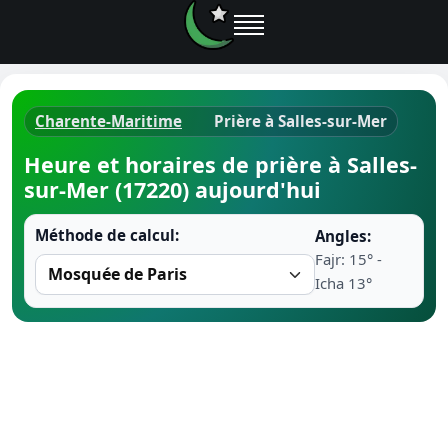
Charente-Maritime
Prière à Salles-sur-Mer
Horaires d
Heure et horaires de prière à Salles-
sur-Mer (17220) aujourd'hui
Heure de p
Méthode de calcul:
Angles:
Ramadan 
Fajr: 15° -
Icha 13°
Calendrie
Coran
Comment fa