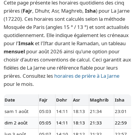
Cette page présente les horaires quotidiens des cinq
prières (
Fajr
, Dhuhr, Asr, Maghreb,
Isha
) pour La Jarne
(17220). Ces horaires sont calculés selon la méthode
Mosquée de Paris (angles 15 ° / 13 °) et sont actualisés
quotidiennement. Elle indique également les créneaux
pour l'
Imsak
et l'Iftar durant le Ramadan, un tableau
mensuel
pour août 2026 ainsi qu'une option pour
choisir d'autres conventions de calcul. Ceci garantit aux
fidèles de La Jarne une référence fiable pour leurs
prières. Consultez les
horaires de prière à La Jarne
pour le mois.
Date
Fajr
Dohr
Asr
Maghrib
Isha
sam 1 août
05:03
14:11
18:13
21:34
23:01
dim 2 août
05:05
14:11
18:13
21:33
22:59
lun 3 août
05:07
14:10
18:12
21:32
22:57