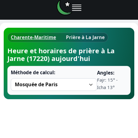
Charente-Maritime
Prière à La Jarne
Horaires d
Heure et horaires de prière à La
Jarne (17220) aujourd'hui
Heure de p
Méthode de calcul:
Angles:
Ramadan 
Fajr: 15° -
Icha 13°
Calendrie
Coran
Comment fa