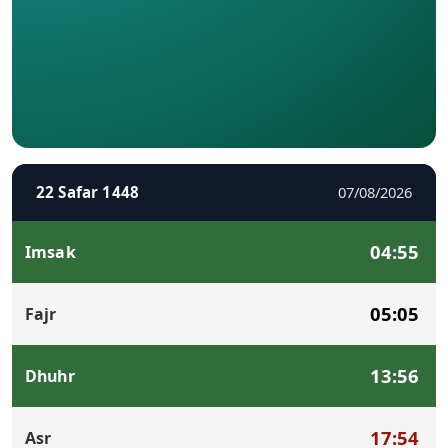
22 Safar 1448
07/08/2026
04:55
Imsak
05:05
Fajr
13:56
Dhuhr
17:54
Asr