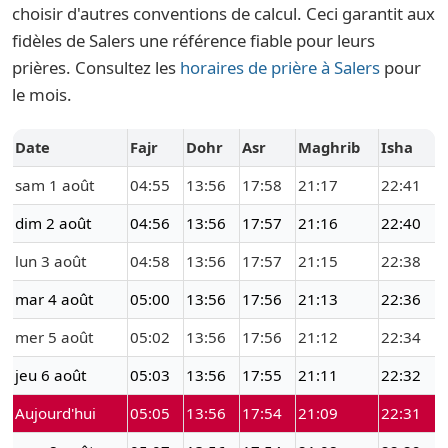
choisir d'autres conventions de calcul. Ceci garantit aux
fidèles de Salers une référence fiable pour leurs
prières. Consultez les
horaires de prière à Salers
pour
le mois.
Date
Fajr
Dohr
Asr
Maghrib
Isha
sam 1 août
04:55
13:56
17:58
21:17
22:41
dim 2 août
04:56
13:56
17:57
21:16
22:40
lun 3 août
04:58
13:56
17:57
21:15
22:38
mar 4 août
05:00
13:56
17:56
21:13
22:36
mer 5 août
05:02
13:56
17:56
21:12
22:34
jeu 6 août
05:03
13:56
17:55
21:11
22:32
Aujourd'hui
05:05
13:56
17:54
21:09
22:31