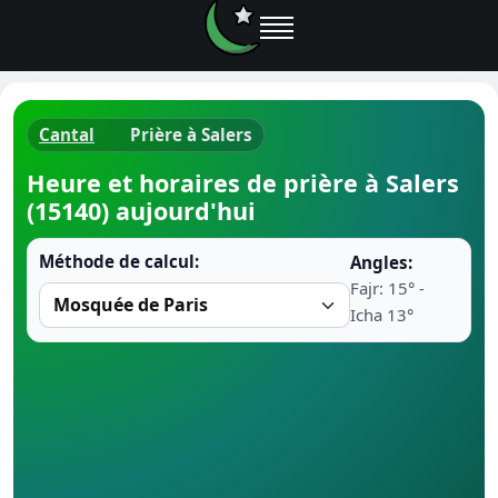
Cantal
Prière à Salers
Horaires d
Heure et horaires de prière à Salers
(15140) aujourd'hui
Heure de p
Méthode de calcul:
Angles:
Ramadan 
Fajr: 15° -
Icha 13°
Calendrie
Coran
Comment fa