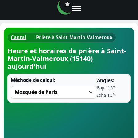
Cantal
Prière à Saint-Martin-Valmeroux
Horaires d
Heure et horaires de prière à Saint-
Martin-Valmeroux (15140)
Heure de p
aujourd'hui
Ramadan 
Méthode de calcul:
Angles:
Fajr: 15° -
Calendrie
Icha 13°
Coran
Comment fa