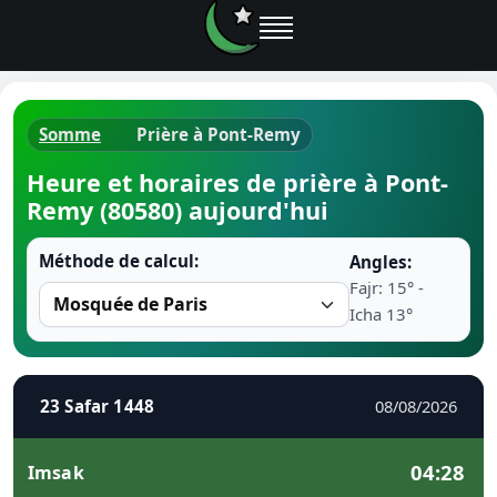
Somme
Prière à Pont-Remy
Horaires d
Heure et horaires de prière à Pont-
Remy (80580) aujourd'hui
Heure de p
Méthode de calcul:
Angles:
Ramadan 
Fajr: 15° -
Icha 13°
Calendrie
Coran
23 Safar 1448
08/08/2026
Comment fa
04:28
Imsak