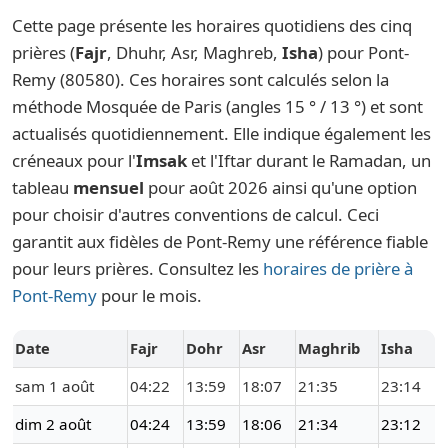
Cette page présente les horaires quotidiens des cinq
prières (
Fajr
, Dhuhr, Asr, Maghreb,
Isha
) pour Pont-
Remy (80580). Ces horaires sont calculés selon la
méthode Mosquée de Paris (angles 15 ° / 13 °) et sont
actualisés quotidiennement. Elle indique également les
créneaux pour l'
Imsak
et l'Iftar durant le Ramadan, un
tableau
mensuel
pour août 2026 ainsi qu'une option
pour choisir d'autres conventions de calcul. Ceci
garantit aux fidèles de Pont-Remy une référence fiable
pour leurs prières. Consultez les
horaires de prière à
Pont-Remy
pour le mois.
Date
Fajr
Dohr
Asr
Maghrib
Isha
sam 1 août
04:22
13:59
18:07
21:35
23:14
dim 2 août
04:24
13:59
18:06
21:34
23:12