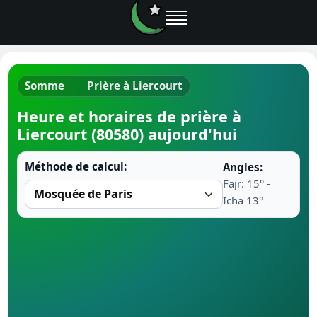
Somme
Prière à Liercourt
Horaires d
Heure et horaires de prière à
Liercourt (80580) aujourd'hui
Heure de p
Méthode de calcul:
Angles:
Ramadan 
Fajr: 15° -
Icha 13°
Calendrie
Coran
Comment fa