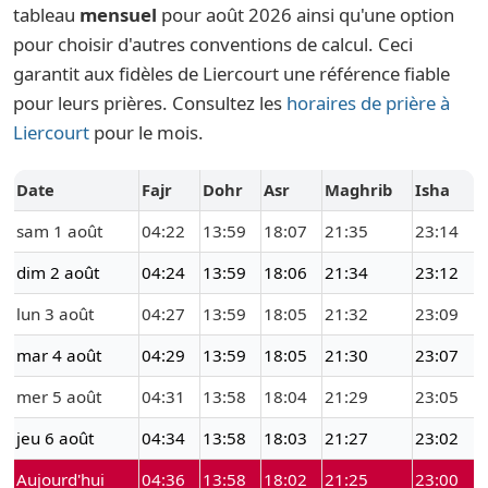
tableau
mensuel
pour août 2026 ainsi qu'une option
pour choisir d'autres conventions de calcul. Ceci
garantit aux fidèles de Liercourt une référence fiable
pour leurs prières. Consultez les
horaires de prière à
Liercourt
pour le mois.
Date
Fajr
Dohr
Asr
Maghrib
Isha
sam 1 août
04:22
13:59
18:07
21:35
23:14
dim 2 août
04:24
13:59
18:06
21:34
23:12
lun 3 août
04:27
13:59
18:05
21:32
23:09
mar 4 août
04:29
13:59
18:05
21:30
23:07
mer 5 août
04:31
13:58
18:04
21:29
23:05
jeu 6 août
04:34
13:58
18:03
21:27
23:02
Aujourd'hui
04:36
13:58
18:02
21:25
23:00