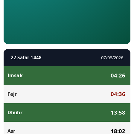
22 Safar 1448
07/08/2026
04:26
Imsak
04:36
Fajr
13:58
Dhuhr
18:02
Asr