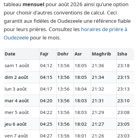
tableau
mensuel
pour août 2026 ainsi qu'une option
pour choisir d'autres conventions de calcul. Ceci
garantit aux fidèles de Oudezeele une référence fiable
pour leurs prières. Consultez les
horaires de prière à
Oudezeele
pour le mois.
Date
Fajr
Dohr
Asr
Maghrib
Isha
sam 1 août
04:12
13:56
18:05
21:36
23:18
dim 2 août
04:15
13:56
18:05
21:34
23:15
lun 3 août
04:17
13:56
18:04
21:32
23:13
mar 4 août
04:20
13:56
18:03
21:31
23:10
mer 5 août
04:22
13:56
18:03
21:29
23:08
jeu 6 août
04:25
13:56
18:02
21:27
23:05
ven 7 août
04:27
13:56
18:01
21:26
23:03