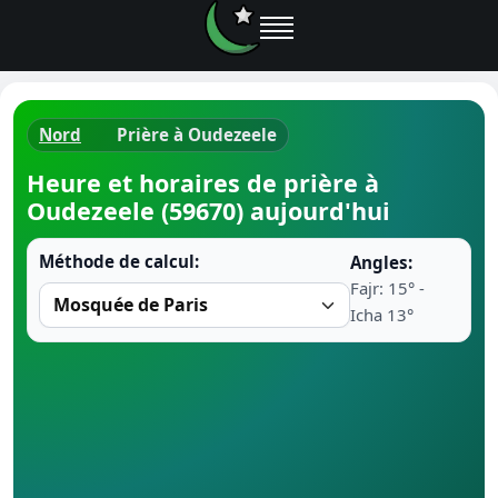
Nord
Prière à Oudezeele
Horaires d
Heure et horaires de prière à
Oudezeele (59670) aujourd'hui
Heure de p
Méthode de calcul:
Angles:
Ramadan 
Fajr: 15° -
Icha 13°
Calendrie
Coran
Comment fa