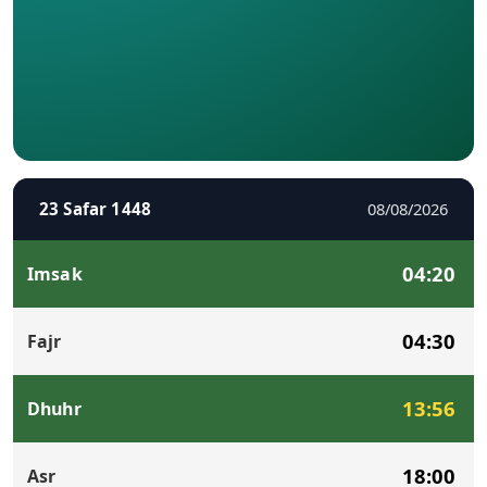
23 Safar 1448
08/08/2026
04:20
Imsak
04:30
Fajr
13:56
Dhuhr
18:00
Asr