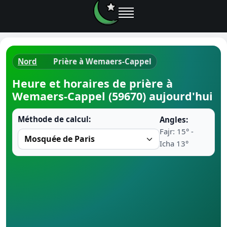
Nord
Prière à Wemaers-Cappel
Horaires d
Heure et horaires de prière à
Wemaers-Cappel (59670) aujourd'hui
Heure de p
Méthode de calcul:
Angles:
Ramadan 
Fajr: 15° -
Icha 13°
Calendrie
Coran
Comment fa