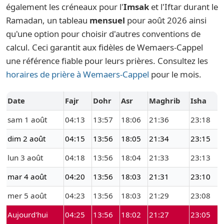
également les créneaux pour l'
Imsak
et l'Iftar durant le
Ramadan, un tableau
mensuel
pour août 2026 ainsi
qu'une option pour choisir d'autres conventions de
calcul. Ceci garantit aux fidèles de Wemaers-Cappel
une référence fiable pour leurs prières. Consultez les
horaires de prière à Wemaers-Cappel
pour le mois.
Date
Fajr
Dohr
Asr
Maghrib
Isha
sam 1 août
04:13
13:57
18:06
21:36
23:18
dim 2 août
04:15
13:56
18:05
21:34
23:15
lun 3 août
04:18
13:56
18:04
21:33
23:13
mar 4 août
04:20
13:56
18:03
21:31
23:10
mer 5 août
04:23
13:56
18:03
21:29
23:08
Aujourd'hui
04:25
13:56
18:02
21:27
23:05