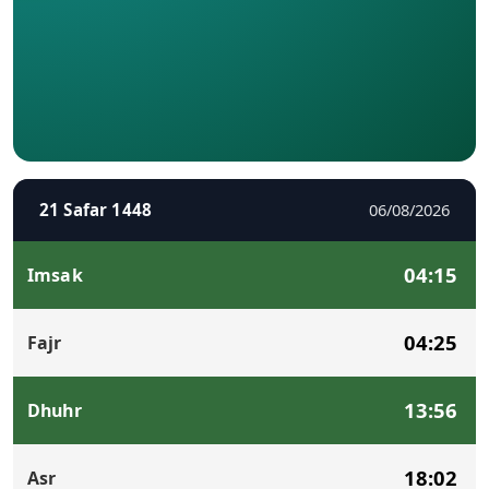
21 Safar 1448
06/08/2026
04:15
Imsak
04:25
Fajr
13:56
Dhuhr
18:02
Asr