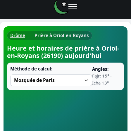
Drôme
Prière à Oriol-en-Royans
Horaires d
Heure et horaires de prière à Oriol-
en-Royans (26190) aujourd'hui
Heure de p
Méthode de calcul:
Angles:
Ramadan 
Fajr: 15° -
Icha 13°
Calendrie
Coran
Comment fa