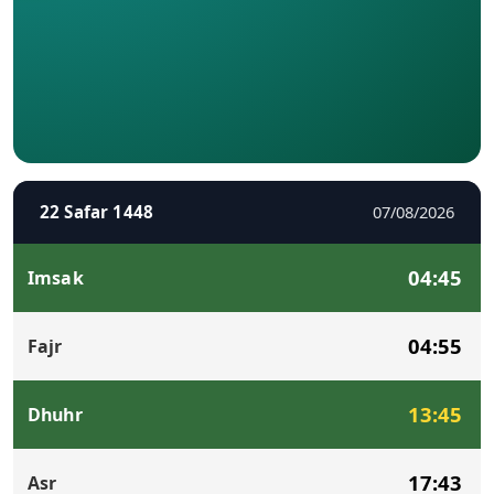
22 Safar 1448
07/08/2026
04:45
Imsak
04:55
Fajr
13:45
Dhuhr
17:43
Asr