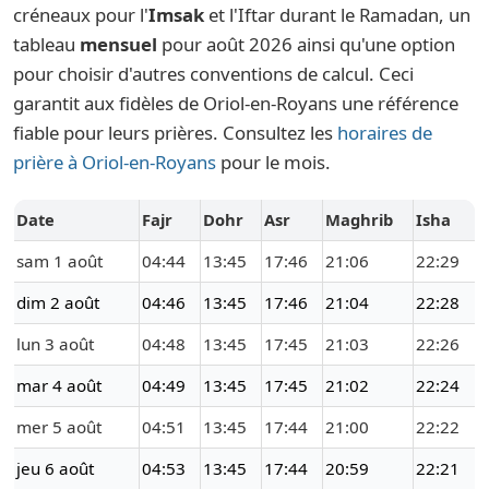
créneaux pour l'
Imsak
et l'Iftar durant le Ramadan, un
tableau
mensuel
pour août 2026 ainsi qu'une option
pour choisir d'autres conventions de calcul. Ceci
garantit aux fidèles de Oriol-en-Royans une référence
fiable pour leurs prières. Consultez les
horaires de
prière à Oriol-en-Royans
pour le mois.
Date
Fajr
Dohr
Asr
Maghrib
Isha
sam 1 août
04:44
13:45
17:46
21:06
22:29
dim 2 août
04:46
13:45
17:46
21:04
22:28
lun 3 août
04:48
13:45
17:45
21:03
22:26
mar 4 août
04:49
13:45
17:45
21:02
22:24
mer 5 août
04:51
13:45
17:44
21:00
22:22
jeu 6 août
04:53
13:45
17:44
20:59
22:21