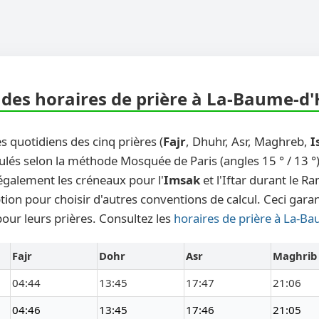
des horaires de prière à La-Baume-d'
s quotidiens des cinq prières (
Fajr
, Dhuhr, Asr, Maghreb,
I
ulés selon la méthode Mosquée de Paris (angles 15 ° / 13 °)
également les créneaux pour l'
Imsak
et l'Iftar durant le 
ion pour choisir d'autres conventions de calcul. Ceci gara
our leurs prières. Consultez les
horaires de prière à La-B
Fajr
Dohr
Asr
Maghrib
04:44
13:45
17:47
21:06
04:46
13:45
17:46
21:05