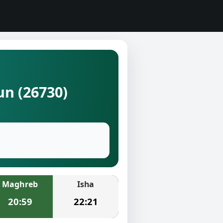
un (26730)
Maghreb
Isha
20:59
22:21