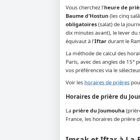
Vous cherchez l'
heure de priè
Baume d'Hostun
(les cinq sal
obligatoires
(salat) de la jour
dix minutes avant), le lever du s
équivaut à l'
Iftar
durant le Rama
La méthode de calcul des horai
Paris, avec des angles de 15° po
vos préférences via le sélecte
Voir les
horaires de prières
pour
Horaires de prière du Jo
La
prière du Joumouha
(prièr
France, les horaires de prière 
Imsak et Iftar à La