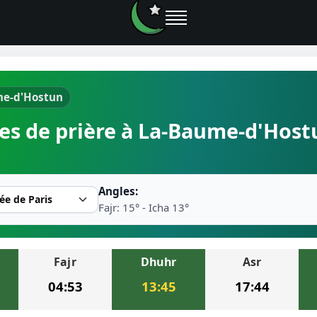
me-d'Hostun
e prières
es de prière à La-Baume-d'Host
rière près de moi
2026
Angles:
r musulman
Fajr: 15° - Icha 13°
Fajr
Dhuhr
Asr
ire la prière
04:53
13:45
17:44