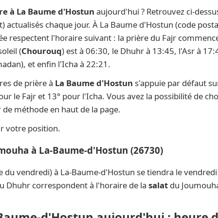
re à La Baume d'Hostun
aujourd'hui ? Retrouvez ci-dessu
ât) actualisés chaque jour. À La Baume d'Hostun (code posta
née respectent l'horaire suivant : la prière du Fajr commenc
oleil (
Chourouq
) est à 06:30, le Dhuhr à 13:45, l'Asr à 17
dan), et enfin l'Icha à 22:21.
res de prière à
La Baume d'Hostun
s'appuie par défaut s
ur le Fajr et 13° pour l'Icha. Vous avez la possibilité de ch
ur de méthode en haut de la page.
 votre position.
umouha à La-Baume-d'Hostun (26730)
e du vendredi) à La-Baume-d'Hostun se tiendra le vendred
du Dhuhr correspondent à l'horaire de la
salat
du Joumouh
-Baume-d'Hostun aujourd'hui : heure d