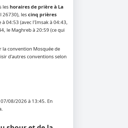
s les
horaires de prière à La
l 26730), les
cinq prières
e à 04:53 (avec l'Imsak à 04:43,
:44, le Maghreb à 20:59 (ce qui
ur la convention Mosquée de
oisir d'autres conventions selon
i 07/08/2026 à 13:45. En
a.
u shour et de la