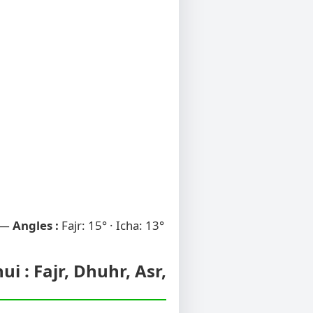
 —
Angles :
Fajr: 15° · Icha: 13°
i : Fajr, Dhuhr, Asr,