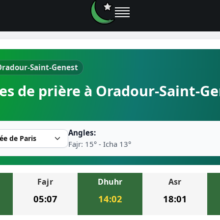
Oradour-Saint-Genest
e prières
es de prière à Oradour-Saint-Ge
rière près de moi
2026
Angles:
r musulman
Fajr: 15° - Icha 13°
Fajr
Dhuhr
Asr
ire la prière
05:07
14:02
18:01