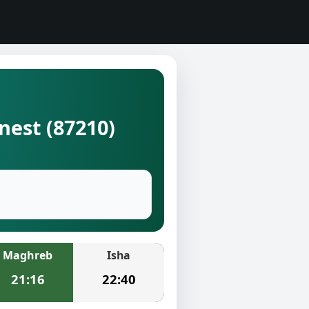
nest (87210)
Maghreb
Isha
21:16
22:40