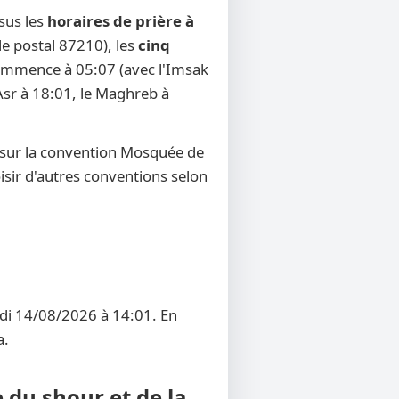
sus les
horaires de prière à
de postal 87210), les
cinq
r commence à 05:07 (avec l'Imsak
'Asr à 18:01, le Maghreb à
 sur la convention Mosquée de
oisir d'autres conventions selon
edi 14/08/2026 à 14:01. En
a.
 du shour et de la