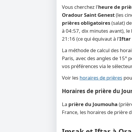
Vous cherchez l'
heure de priè
Oradour Saint Genest
(les ci
prières obligatoires
(salat) d
à 04:57, dix minutes avant), le l
21:16 (ce qui équivaut à l'
Iftar
La méthode de calcul des horai
Paris, avec des angles de 15° po
vos préférences via le sélecte
Voir les
horaires de prières
pour
Horaires de prière du Jo
La
prière du Joumouha
(prièr
France, les horaires de prière 
Imsak et Iftar à Or