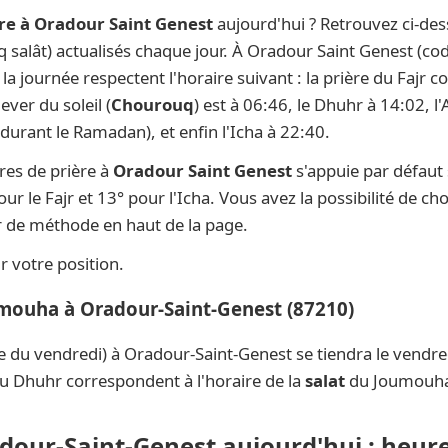
re à Oradour Saint Genest
aujourd'hui ? Retrouvez ci-des
nq salât) actualisés chaque jour. À Oradour Saint Genest (co
e la journée respectent l'horaire suivant : la prière du Faj
ever du soleil (
Chourouq
) est à 06:46, le Dhuhr à 14:02, l
durant le Ramadan), et enfin l'Icha à 22:40.
res de prière à
Oradour Saint Genest
s'appuie par défaut
ur le Fajr et 13° pour l'Icha. Vous avez la possibilité de ch
ur de méthode en haut de la page.
 votre position.
umouha à Oradour-Saint-Genest (87210)
e du vendredi) à Oradour-Saint-Genest se tiendra le vendr
du Dhuhr correspondent à l'horaire de la
salat
du Joumouh
adour-Saint-Genest aujourd'hui : heure