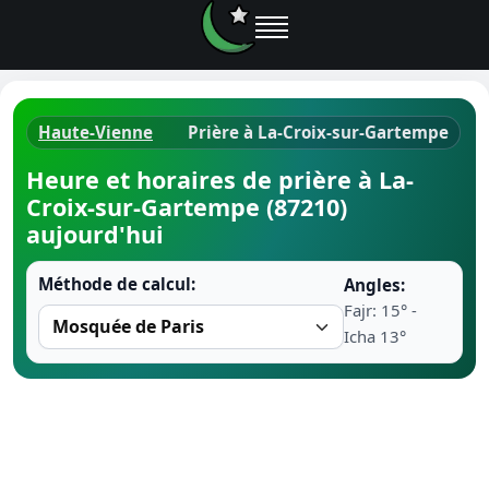
Haute-Vienne
Prière à La-Croix-sur-Gartempe
Horaires d
Heure et horaires de prière à La-
Croix-sur-Gartempe (87210)
Heure de p
aujourd'hui
Ramadan 
Méthode de calcul:
Angles:
Fajr: 15° -
Calendrie
Icha 13°
Coran
Comment fa