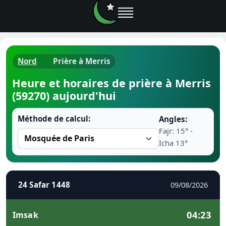
Nord
Prière à Merris
Horaires d
Heure et horaires de prière à Merris
(59270) aujourd'hui
Heure de p
Méthode de calcul:
Angles:
Ramadan 
Fajr: 15° -
Icha 13°
Calendrie
Coran
24 Safar 1448
09/08/2026
Comment fa
04:23
Imsak