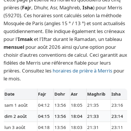
prières (
Fajr
, Dhuhr, Asr, Maghreb,
Isha
) pour Merris
(59270). Ces horaires sont calculés selon la méthode
Mosquée de Paris (angles 15 ° / 13 °) et sont actualisés
quotidiennement. Elle indique également les créneaux
pour l'
Imsak
et l'Iftar durant le Ramadan, un tableau
mensuel
pour août 2026 ainsi qu'une option pour
choisir d'autres conventions de calcul. Ceci garantit aux
fidèles de Merris une référence fiable pour leurs
prières. Consultez les
horaires de prière à Merris
pour
le mois.
Date
Fajr
Dohr
Asr
Maghrib
Isha
sam 1 août
04:12
13:56
18:05
21:35
23:16
dim 2 août
04:15
13:56
18:04
21:33
23:14
lun 3 août
04:18
13:56
18:03
21:31
23:11