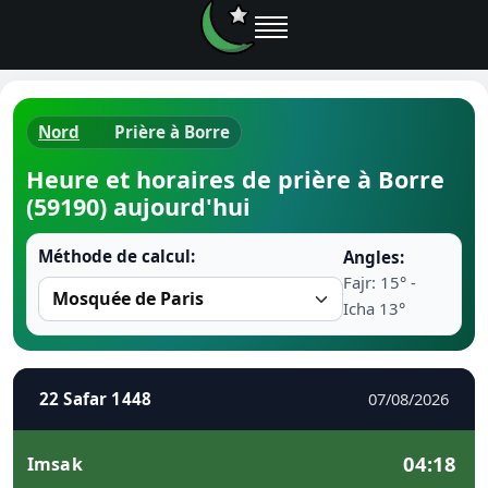
Nord
Prière à Borre
Horaires d
Heure et horaires de prière à Borre
(59190) aujourd'hui
Heure de p
Méthode de calcul:
Angles:
Ramadan 
Fajr: 15° -
Icha 13°
Calendrie
Coran
22 Safar 1448
07/08/2026
Comment fa
04:18
Imsak