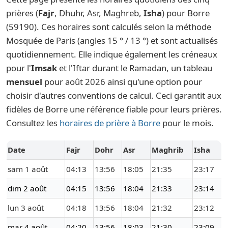
prières (
Fajr
, Dhuhr, Asr, Maghreb,
Isha
) pour Borre
(59190). Ces horaires sont calculés selon la méthode
Mosquée de Paris (angles 15 ° / 13 °) et sont actualisés
quotidiennement. Elle indique également les créneaux
pour l'
Imsak
et l'Iftar durant le Ramadan, un tableau
mensuel
pour août 2026 ainsi qu'une option pour
choisir d'autres conventions de calcul. Ceci garantit aux
fidèles de Borre une référence fiable pour leurs prières.
Consultez les
horaires de prière à Borre
pour le mois.
Date
Fajr
Dohr
Asr
Maghrib
Isha
sam 1 août
04:13
13:56
18:05
21:35
23:17
dim 2 août
04:15
13:56
18:04
21:33
23:14
lun 3 août
04:18
13:56
18:04
21:32
23:12
mar 4 août
04:20
13:56
18:03
21:30
23:09