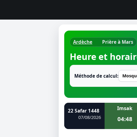
Ardèche
Prière à Mars
Horaires d
Heure et horair
Heure de p
Ramadan 
Méthode de calcul:
Calendrie
Coran
Imsak
22 Safar 1448
Comment fa
07/08/2026
04:48