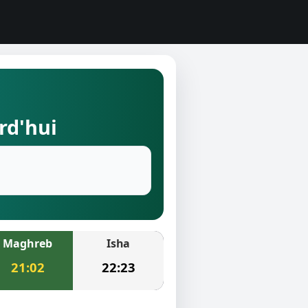
rd'hui
Maghreb
Isha
21:02
22:23