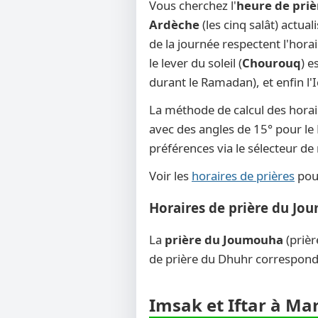
Vous cherchez l'
heure de pri
Ardèche
(les cinq salât) actua
de la journée respectent l'hora
le lever du soleil (
Chourouq
) e
durant le Ramadan), et enfin l'
La méthode de calcul des horai
avec des angles de 15° pour le F
préférences via le sélecteur d
Voir les
horaires de prières
pour
Horaires de prière du Jo
La
prière du Joumouha
(prièr
de prière du Dhuhr corresponde
Imsak et Iftar à Mar