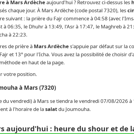
ère à Mars Ardèche
aujourd'hui ? Retrouvez ci-dessus les
h
lisés chaque jour. À Mars Ardèche (code postal 7320), les
ci
ire suivant : la prière du Fajr commence à 04:58 (avec l'Im
st à 06:35, le Dhuhr à 13:49, l'Asr à 17:47, le Maghreb à 21:
Icha à 22:23.
res de prière à
Mars Ardèche
s'appuie par défaut sur la 
ajr et 13° pour l'Icha. Vous avez la possibilité de choisir 
e méthode en haut de la page.
 votre position.
umouha à Mars (7320)
e du vendredi) à Mars se tiendra le vendredi 07/08/2026 à 
nt à l'horaire de la
salat
du Joumouha.
s aujourd'hui : heure du shour et de 