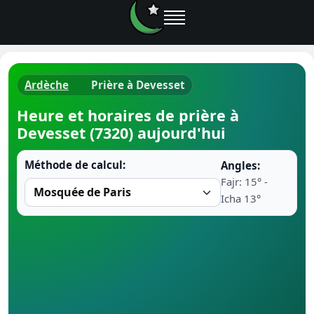
Ardèche
Prière à Devesset
Horaires d
Heure et horaires de prière à
Devesset (7320) aujourd'hui
Heure de p
Méthode de calcul:
Angles:
Ramadan 
Fajr: 15° -
Icha 13°
Calendrie
Coran
Comment fa