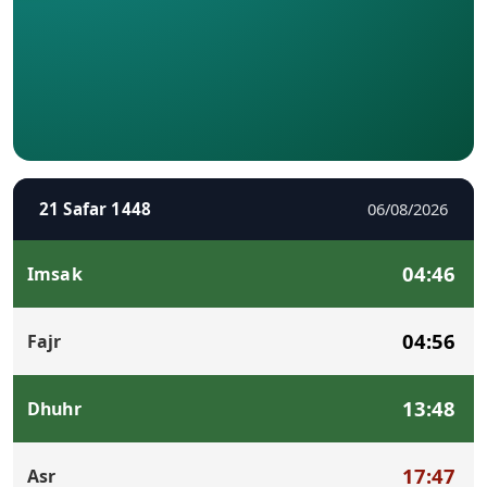
21 Safar 1448
06/08/2026
04:46
Imsak
04:56
Fajr
13:48
Dhuhr
17:47
Asr