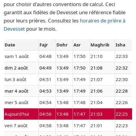
pour choisir d'autres conventions de calcul. Ceci
garantit aux fidèles de Devesset une référence fiable
pour leurs prières. Consultez les
horaires de prière à
Devesset
pour le mois.
Date
Fajr
Dohr
Asr
Maghrib
Isha
sam 1 août
04:48
13:49
17:50
21:10
22:33
dim 2 août
04:49
13:49
17:50
21:08
22:32
lun 3 août
04:51
13:49
17:49
21:07
22:30
mar 4 août
04:53
13:49
17:49
21:06
22:28
mer 5 août
04:54
13:48
17:48
21:04
22:26
Aujourd'hui
04:56
13:48
17:47
21:03
22:25
ven 7 août
04:58
13:48
17:47
21:01
22:23