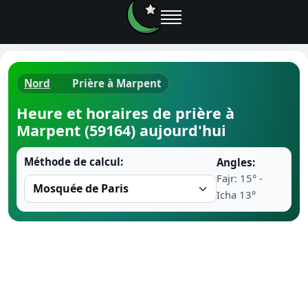
Nord
Prière à Marpent
Horaires d
Heure et horaires de prière à
Marpent (59164) aujourd'hui
Heure de p
Méthode de calcul:
Angles:
Ramadan 
Fajr: 15° -
Icha 13°
Calendrie
Coran
Comment fa