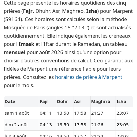
Cette page présente les horaires quotidiens des cinq
prières (
Fajr
, Dhuhr, Asr, Maghreb,
Isha
) pour Marpent
(59164). Ces horaires sont calculés selon la méthode
Mosquée de Paris (angles 15 ° / 13 °) et sont actualisés
quotidiennement. Elle indique également les créneaux
pour l'
Imsak
et l'Iftar durant le Ramadan, un tableau
mensuel
pour août 2026 ainsi qu'une option pour
choisir d'autres conventions de calcul. Ceci garantit aux
fidèles de Marpent une référence fiable pour leurs
prières. Consultez les
horaires de prière à Marpent
pour le mois.
Date
Fajr
Dohr
Asr
Maghrib
Isha
sam 1 août
04:11
13:50
17:58
21:27
23:07
dim 2 août
04:13
13:50
17:58
21:26
23:05
lun 3 août
04:16
13:50
17:57
21:24
23:03