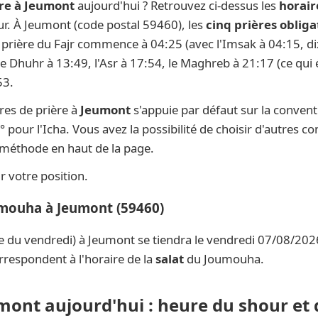
re à Jeumont
aujourd'hui ? Retrouvez ci-dessus les
horair
our. À Jeumont (code postal 59460), les
cinq prières obliga
la prière du Fajr commence à 04:25 (avec l'Imsak à 04:15, di
 le Dhuhr à 13:49, l'Asr à 17:54, le Maghreb à 21:17 (ce qui 
53.
res de prière à
Jeumont
s'appuie par défaut sur la conven
° pour l'Icha. Vous avez la possibilité de choisir d'autres c
e méthode en haut de la page.
 votre position.
umouha à Jeumont (59460)
e du vendredi) à Jeumont se tiendra le vendredi 07/08/2026
rrespondent à l'horaire de la
salat
du Joumouha.
umont aujourd'hui : heure du shour et 