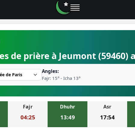
e prières
es de prière à Jeumont (59460) 
rière près de moi
Angles:
2026
Fajr: 15° - Icha 13°
r musulman
Fajr
Dhuhr
Asr
ire la prière
04:25
13:49
17:54