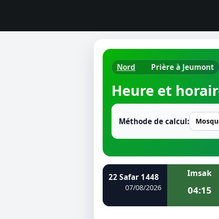
Nord
Prière à Jeumont
Horaires d
Heure et horair
Heure de p
Ramadan 
Méthode de calcul:
Calendrie
Coran
Imsak
22 Safar 1448
Comment fa
07/08/2026
04:15