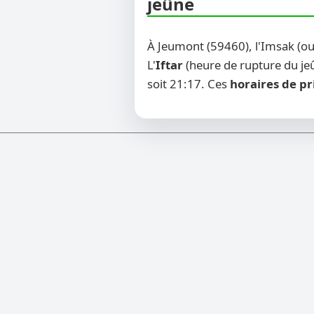
jeûne
À Jeumont (59460), l'Imsak (o
L'
Iftar
(heure de rupture du jeû
soit 21:17. Ces
horaires de pr