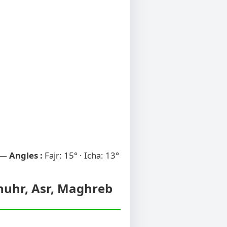
 —
Angles :
Fajr: 15° · Icha: 13°
Dhuhr, Asr, Maghreb