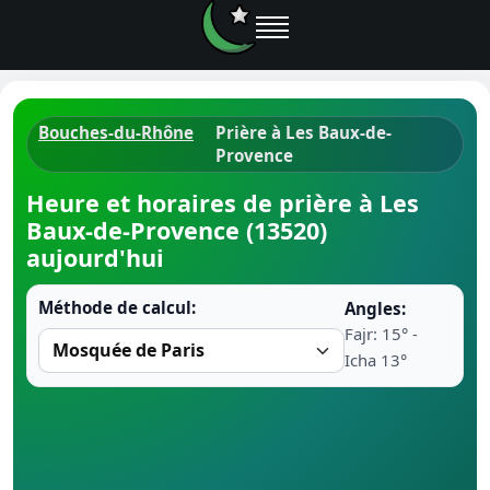
Bouches-du-Rhône
Prière à Les Baux-de-
Provence
Horaires d
Heure et horaires de prière à Les
Heure de p
Baux-de-Provence (13520)
aujourd'hui
Ramadan 
Méthode de calcul:
Angles:
Calendrie
Fajr: 15° -
Icha 13°
Coran
Comment fa