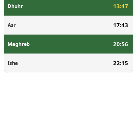
13:47
Dhuhr
17:43
Asr
20:56
Maghreb
22:15
Isha