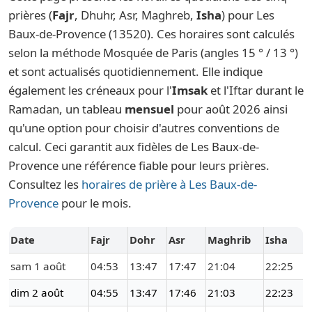
prières (
Fajr
, Dhuhr, Asr, Maghreb,
Isha
) pour Les
Baux-de-Provence (13520). Ces horaires sont calculés
selon la méthode Mosquée de Paris (angles 15 ° / 13 °)
et sont actualisés quotidiennement. Elle indique
également les créneaux pour l'
Imsak
et l'Iftar durant le
Ramadan, un tableau
mensuel
pour août 2026 ainsi
qu'une option pour choisir d'autres conventions de
calcul. Ceci garantit aux fidèles de Les Baux-de-
Provence une référence fiable pour leurs prières.
Consultez les
horaires de prière à Les Baux-de-
Provence
pour le mois.
Date
Fajr
Dohr
Asr
Maghrib
Isha
sam 1 août
04:53
13:47
17:47
21:04
22:25
dim 2 août
04:55
13:47
17:46
21:03
22:23