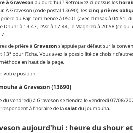
re à Graveson
aujourd'hui ? Retrouvez ci-dessus les
horai
our. À Graveson (code postal 13690), les
cinq prières oblig
la prière du Fajr commence à 05:01 (avec l'Imsak à 04:51, di
 le Dhuhr à 13:47, l'Asr à 17:44, le Maghreb à 20:58 (ce qui 
17.
res de prière à
Graveson
s'appuie par défaut sur la conve
t 13° pour l'Icha. Vous avez la possibilité de choisir d'aut
e méthode en haut de la page.
 votre position.
umouha à Graveson (13690)
e du vendredi) à Graveson se tiendra le vendredi 07/08/202
rrespondent à l'horaire de la
salat
du Joumouha.
aveson aujourd'hui : heure du shour et