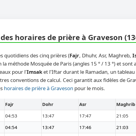
des horaires de prière à Graveson (13
s quotidiens des cinq prières (
Fajr
, Dhuhr, Asr, Maghreb,
I
n la méthode Mosquée de Paris (angles 15 ° / 13 °) et sont
eaux pour l'
Imsak
et l'Iftar durant le Ramadan, un tableau
tres conventions de calcul. Ceci garantit aux fidèles de Gr
es
horaires de prière à Graveson
pour le mois.
Fajr
Dohr
Asr
Maghrib
04:53
13:47
17:47
21:05
04:54
13:47
17:46
21:03