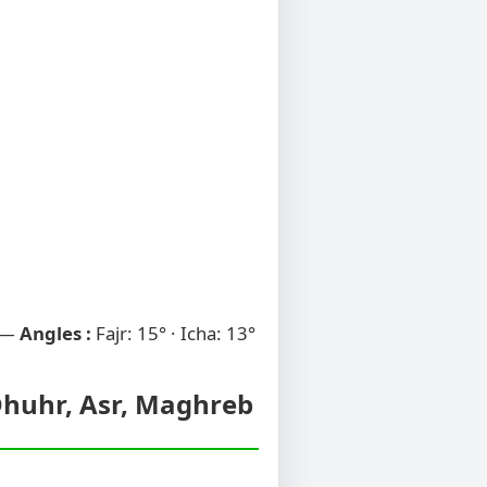
 —
Angles :
Fajr: 15° · Icha: 13°
 Dhuhr, Asr, Maghreb