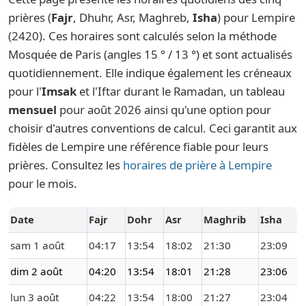
prières (
Fajr
, Dhuhr, Asr, Maghreb,
Isha
) pour Lempire
(2420). Ces horaires sont calculés selon la méthode
Mosquée de Paris (angles 15 ° / 13 °) et sont actualisés
quotidiennement. Elle indique également les créneaux
pour l'
Imsak
et l'Iftar durant le Ramadan, un tableau
mensuel
pour août 2026 ainsi qu'une option pour
choisir d'autres conventions de calcul. Ceci garantit aux
fidèles de Lempire une référence fiable pour leurs
prières. Consultez les
horaires de prière à Lempire
pour le mois.
Date
Fajr
Dohr
Asr
Maghrib
Isha
sam 1 août
04:17
13:54
18:02
21:30
23:09
dim 2 août
04:20
13:54
18:01
21:28
23:06
lun 3 août
04:22
13:54
18:00
21:27
23:04