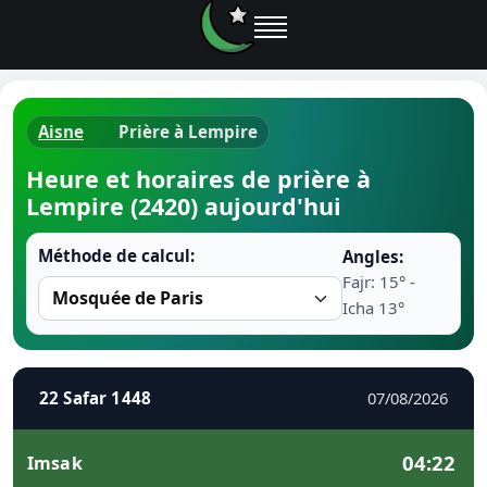
Aisne
Prière à Lempire
Horaires d
Heure et horaires de prière à
Lempire (2420) aujourd'hui
Heure de p
Méthode de calcul:
Angles:
Ramadan 
Fajr: 15° -
Icha 13°
Calendrie
Coran
22 Safar 1448
07/08/2026
Comment fa
04:22
Imsak