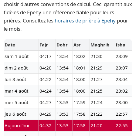
choisir d'autres conventions de calcul. Ceci garantit aux
fidèles de Epehy une référence fiable pour leurs
prières. Consultez les
horaires de prière à Epehy
pour
le mois.
Date
Fajr
Dohr
Asr
Maghrib
Isha
sam 1 août
04:17
13:54
18:02
21:30
23:09
dim 2 août
04:20
13:54
18:01
21:29
23:07
lun 3 août
04:22
13:54
18:00
21:27
23:04
mar 4 août
04:24
13:54
18:00
21:25
23:02
mer 5 août
04:27
13:53
17:59
21:24
23:00
jeu 6 août
04:29
13:53
17:58
21:22
22:57
Aujourd'hui
04:32
13:53
17:58
21:20
22:55