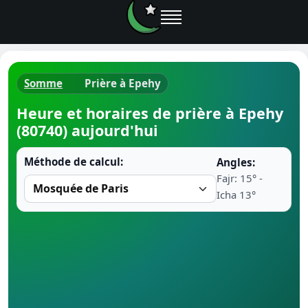
Somme
Prière à Epehy
Horaires d
Heure et horaires de prière à Epehy
(80740) aujourd'hui
Heure de p
Méthode de calcul:
Angles:
Ramadan 
Fajr: 15° -
Icha 13°
Calendrie
Coran
Comment fa