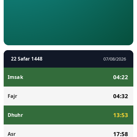
22 Safar 1448
07/08/2026
04:22
Imsak
04:32
Fajr
13:53
Dhuhr
17:58
Asr